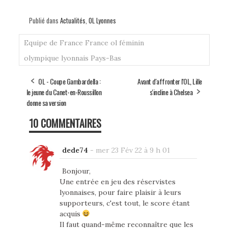
Publié dans
Actualités
,
OL Lyonnes
Equipe de France
France
ol féminin
olympique lyonnais
Pays-Bas
OL - Coupe Gambardella :
Avant d'affronter l'OL, Lille
le jeune du Canet-en-Roussillon
s'incline à Chelsea
donne sa version
10 COMMENTAIRES
dede74
-
mer 23 Fév 22 à 9 h 01
Bonjour,
Une entrée en jeu des réservistes
lyonnaises, pour faire plaisir à leurs
supporteurs, c'est tout, le score étant
acquis
Il faut quand-même reconnaître que les