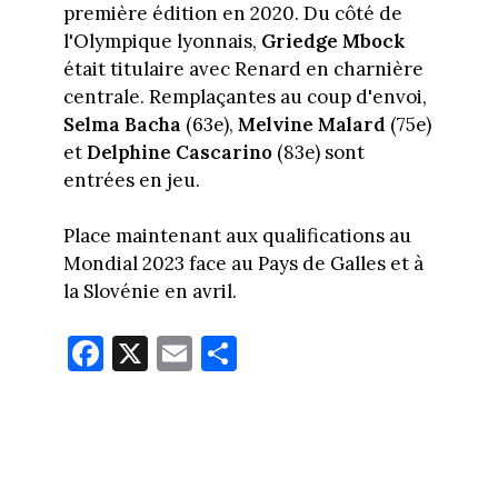
première édition en 2020. Du côté de
l'Olympique lyonnais,
Griedge Mbock
était titulaire avec Renard en charnière
centrale. Remplaçantes au coup d'envoi,
Selma Bacha
(63e),
Melvine Malard
(75e)
et
Delphine Cascarino
(83e) sont
entrées en jeu.
Place maintenant aux qualifications au
Mondial 2023 face au Pays de Galles et à
la Slovénie en avril.
Fa
X
E
Pa
ce
m
rt
bo
ail
ag
ok
er