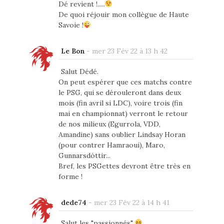
Dé revient !.....
De quoi réjouir mon collègue de Haute
Savoie !
Le Bon
-
mer 23 Fév 22 à 13 h 42
Salut Dédé.
On peut espérer que ces matchs contre
le PSG, qui se dérouleront dans deux
mois (fin avril si LDC), voire trois (fin
mai en championnat) verront le retour
de nos milieux (Egurrola, VDD,
Amandine) sans oublier Lindsay Horan
(pour contrer Hamraoui), Maro,
Gunnarsdóttir...
Bref, les PSGettes devront être très en
forme !
dede74
-
mer 23 Fév 22 à 14 h 41
Salut les "passionnés"