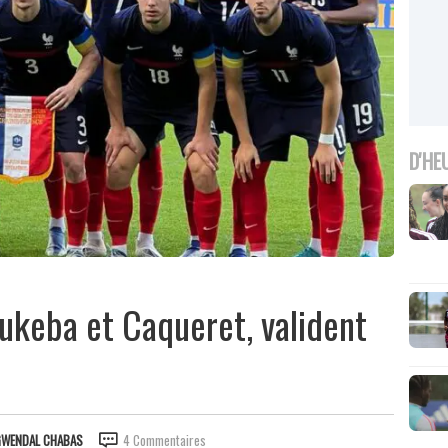
D'HE
 Lukeba et Caqueret, valident
GWENDAL CHABAS
4 Commentaires