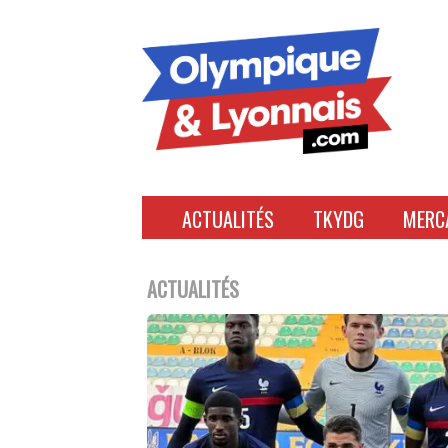
Accéder
au
contenu
ACTUALITÉS
TKYDG
MERC
ACTUALITÉS