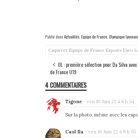
Publié dans
Actualités
,
Equipe de France
,
Olympique lyonnai
Caqueret
Equipe de France Espoirs
Euro
L
OL : première sélection pour Da Silva avec 
de France U19
4 COMMENTAIRES
Tigone
-
ven 10 Juin 22 à 8 h 54
Sur la photo, même avec les espo
Caol Ila
-
ven 10 Juin 22 à 9 h 55