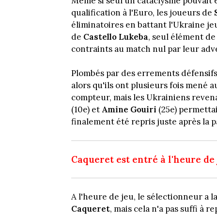
Même si seul un cataclysme pouvait e
qualification à l'Euro, les joueurs de
éliminatoires en battant l'Ukraine j
de
Castello Lukeba
, seul élément de 
contraints au match nul par leur adve
Plombés par des errements défensifs,
alors qu'ils ont plusieurs fois mené a
compteur, mais les Ukrainiens revenaie
(10e) et
Amine Gouiri
(25e) permettai
finalement été repris juste après la pa
Caqueret est entré à l'heure de
A l'heure de jeu, le sélectionneur a 
Caqueret
, mais cela n'a pas suffi à 