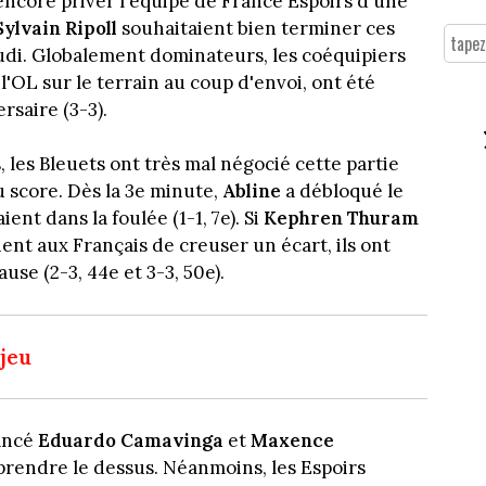
ncore priver l'équipe de France Espoirs d'une
Sylvain Ripoll
souhaitaient bien terminer ces
eudi. Globalement dominateurs, les coéquipiers
l'OL sur le terrain au coup d'envoi, ont été
rsaire (3-3).
 les Bleuets ont très mal négocié cette partie
u score. Dès la 3e minute,
Abline
a débloqué le
nt dans la foulée (1-1, 7e). Si
Kephren Thuram
ent aux Français de creuser un écart, ils ont
use (2-3, 44e et 3-3, 50e).
 jeu
lancé
Eduardo Camavinga
et
Maxence
reprendre le dessus. Néanmoins, les Espoirs