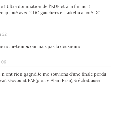
e ! Ultra domination de l'EDF et à la fin, nul !
u coup joué avec 2 DC gauchers et Lukeba a joué DC
h 22
ière mi-temps oui mais pas la deuxième
h 06
s n'ont rien gagné.Je me souviens d'une finale perdu
 avait Govou et PAF(pierre Alain Frau),Bréchet aussi