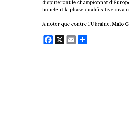
disputeront le championnat d'Europe en
bouclent la phase qualificative invain
A noter que contre l'Ukraine,
Malo G
Fa
X
E
Pa
ce
m
rt
bo
ail
ag
ok
er