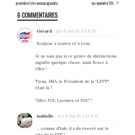
première très encourageante
va rejoindre l'OL
6 COMMENTAIRES
Gerard
-
jeu 9 Juil 26 à 9 h 55
Bonjour à toutes et à tous,
Je ne sais pas si ce genre de distinctions
signifie quelque chose, mais Bravo à
elles !
Tiens, JMA, le Président de la "LFFP",
était là ?
"Allez l'OL Lyonnes et l'OL" !
isabielle
-
jeu 9 Juil 26 à 12 h 11
... comme d'hab, il a du tweeté sur le
site de la FFF !