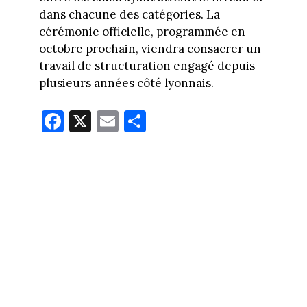
dans chacune des catégories. La
cérémonie officielle, programmée en
octobre prochain, viendra consacrer un
travail de structuration engagé depuis
plusieurs années côté lyonnais.
Fa
X
E
Pa
ce
m
rt
bo
ail
ag
ok
er