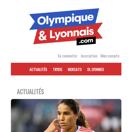
Accéder
au
contenu
Se connecter
Inscription
Mon compte
ACTUALITÉS
TKYDG
MERCATO
OL LYONNES
ACTUALITÉS