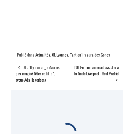
Publié dans
Actualités
,
OL Lyonnes
,
Tant qu'il y aura des Gones
OL : "Il y a un an, je n'aurais
L'OL Féminin aimerait assister à
pas imaginé fêter ce titre",
la finale Liverpool - Real Madrid
avoue Ada Hegerberg