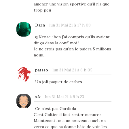
amener une vision sportive qu'il n'a que
trop peu
Darn
-
lun 31 Mai 21 à 17 h 08
@Nenae : ben j'ai compris qu'ils avaient
dit ça dans la conf' moi !
Je ne crois pas qu'on le paiera 5 millions
nous...
patsso
-
lun 31 Mai 21 à 8 h 05
Un joli paquet de crabes...
s.k
-
lun 31 Mai 21 à 9 h 23
Ce n’est pas Gardiola
C’est Galtier il faut rester mesurer
Maintenant on a un nouveau coach on
verra ce que sa donne hâte de voir les