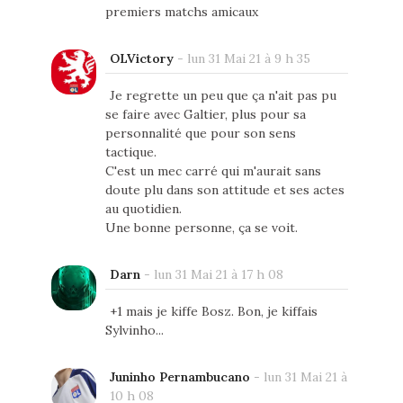
premiers matchs amicaux
OLVictory
-
lun 31 Mai 21 à 9 h 35
Je regrette un peu que ça n'ait pas pu
se faire avec Galtier, plus pour sa
personnalité que pour son sens
tactique.
C'est un mec carré qui m'aurait sans
doute plu dans son attitude et ses actes
au quotidien.
Une bonne personne, ça se voit.
Darn
-
lun 31 Mai 21 à 17 h 08
+1 mais je kiffe Bosz. Bon, je kiffais
Sylvinho...
Juninho Pernambucano
-
lun 31 Mai 21 à
10 h 08