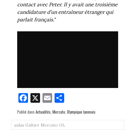
contact avec Peter. Il y avait une troisième
candidature d’un entraîneur étranger qui
parlait français."
Fa
X
E
Pa
ce
m
rt
Publié dans
Actualités
,
Mercato
,
Olympique lyonnais
bo
ail
ag
ok
er
aulas
Galtier
Mercato
OL