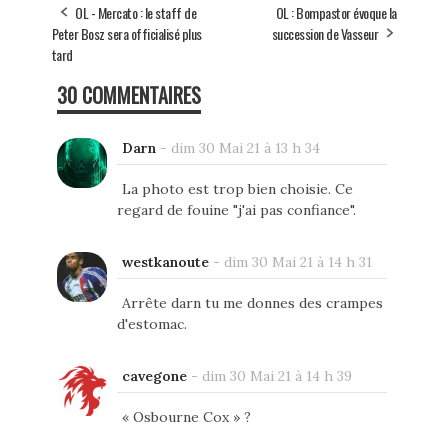
OL - Mercato : le staff de
OL : Bompastor évoque la
Peter Bosz sera officialisé plus
succession de Vasseur
tard
30 COMMENTAIRES
Darn
-
dim 30 Mai 21 à 13 h 34
La photo est trop bien choisie. Ce
regard de fouine "j'ai pas confiance".
westkanoute
-
dim 30 Mai 21 à 14 h 31
Arrête darn tu me donnes des crampes
d'estomac.
cavegone
-
dim 30 Mai 21 à 14 h 39
« Osbourne Cox » ?