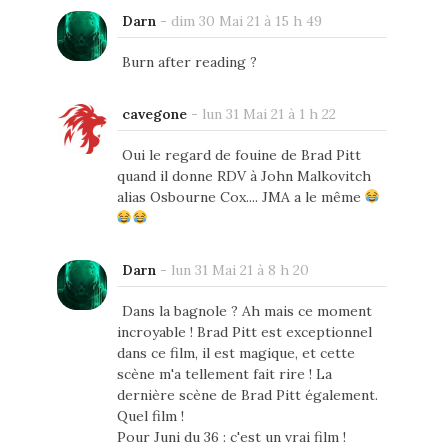
Darn
-
dim 30 Mai 21 à 15 h 49
Burn after reading ?
cavegone
-
lun 31 Mai 21 à 1 h 22
Oui le regard de fouine de Brad Pitt
quand il donne RDV à John Malkovitch
alias Osbourne Cox.... JMA a le même
Darn
-
lun 31 Mai 21 à 8 h 20
Dans la bagnole ? Ah mais ce moment
incroyable ! Brad Pitt est exceptionnel
dans ce film, il est magique, et cette
scène m'a tellement fait rire ! La
dernière scène de Brad Pitt également.
Quel film !
Pour Juni du 36 : c'est un vrai film !