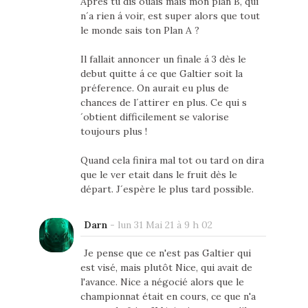
Apres tu dis ouais mais mon plan B, qui
n´a rien á voir, est super alors que tout
le monde sais ton Plan A ?
Il fallait annoncer un finale á 3 dès le
debut quitte á ce que Galtier soit la
préference. On aurait eu plus de
chances de l´attirer en plus. Ce qui s
´obtient difficilement se valorise
toujours plus !
Quand cela finira mal tot ou tard on dira
que le ver etait dans le fruit dès le
départ. J´espère le plus tard possible.
Darn
-
lun 31 Mai 21 à 9 h 02
Je pense que ce n'est pas Galtier qui
est visé, mais plutôt Nice, qui avait de
l'avance. Nice a négocié alors que le
championnat était en cours, ce que n'a