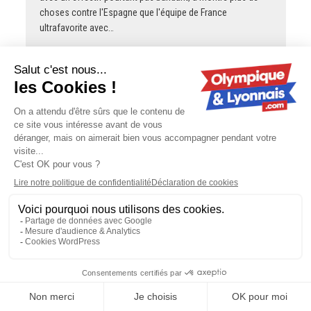
choses contre l'Espagne que l'équipe de France
ultrafavorite avec…
gOLdorak
Mercato : en cas de départ de Šulc, l'OL
ne touchera pas tout l'argent
Mangala est payé pratiquement aussi cher que Tolisso,
donc se débarrasser d'un an de son salaire, c'est comme
faire entrer quelques millions d'euros dans les caisses. Au
hasard, pour payer…
Tongariro
OL - Sparta Prague : une affluence qui
continue de grimper
Revoyez la décla de Fonseca juste avant le match vs Lens
lors de la dernière journée la saison passée alors que si on
gagnait on finissait 3èmes :
https://x.com/ActuFoot_/status/2055346517301416209
Il…