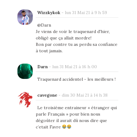
Wizzkykok
-
lun 31 Mai 21 à 9 h 59
@Darn
Je viens de voir le traquenard d'hier,
obligé que ça allait mordre!
Bon par contre tu as perdu sa confiance
à tout jamais.
Darn
-
lun 31 Mai 21 à 16 h 00
Traquenard accidentel - les meilleurs !
cavegone
-
dim 30 Mai 21 à 14 h 38
Le troisième entraineur « étranger qui
parle Français » pour bien nous
dégoûter il aurait dû nous dire que
c’etait Favre