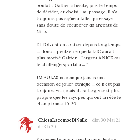
boulot .. Galtier a hésité, pris le temps
de décider, et choisi .. au passage, il n'a
toujours pas signé à Lille, qui essaye
sans doute de récupérer qq argents de
Nice.
Et l'OL est en contact depuis longtemps
.... donc ... peut-être que la LdC aurait
plus motivé Galtier .. l'argent à NICE ou
le challenge sportif à ... ?
JM AULAS ne manque jamais une
occasion de jouer éthique ... ce n'est pas
toujours vrai, mais il est largement plus
propre que les myopes qui ont arrêté le
championnat 19-20
ChiesaLacombeDiNallo
-
dim 30 Mai 21
à 23 h 29
En même temps, ça sert à quoi de dire