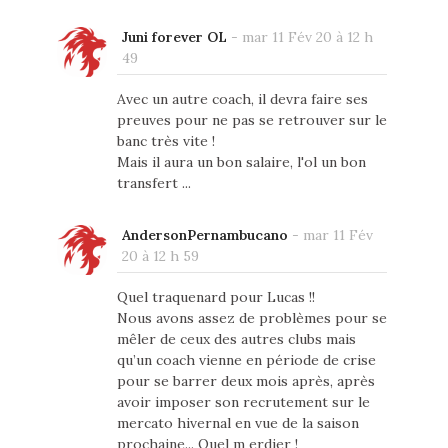
Juni forever OL
-
mar 11 Fév 20 à 12 h
49
Avec un autre coach, il devra faire ses
preuves pour ne pas se retrouver sur le
banc très vite !
Mais il aura un bon salaire, l'ol un bon
transfert ...
AndersonPernambucano
-
mar 11 Fév
20 à 12 h 59
Quel traquenard pour Lucas !!
Nous avons assez de problèmes pour se
mêler de ceux des autres clubs mais
qu’un coach vienne en période de crise
pour se barrer deux mois après, après
avoir imposer son recrutement sur le
mercato hivernal en vue de la saison
prochaine... Quel m erdier !