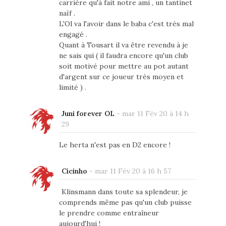
carrière qu'à fait notre ami , un tantinet
naïf .
L'Ol va l'avoir dans le baba c'est très mal
engagé .
Quant à Tousart il va être revendu à je
ne sais qui ( il faudra encore qu'un club
soit motivé pour mettre au pot autant
d'argent sur ce joueur très moyen et
limité ) .
Juni forever OL
-
mar 11 Fév 20 à 14 h
29
Le herta n'est pas en D2 encore !
Cicinho
-
mar 11 Fév 20 à 16 h 57
Klinsmann dans toute sa splendeur, je
comprends même pas qu'un club puisse
le prendre comme entraîneur
aujourd'hui !