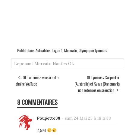
Publié dans
Actualités
,
Ligue 1
,
Mercato
,
Olympique lyonnais
Lepenant
Mercato
Nantes
OL
OL : abonnez-vous à notre
OL Lyonnes : Carpenter
chaîne YouTube
(Australie) et Svava (Danemark)
non retenues en sélection
8 COMMENTAIRES
Poupette38
-
sam 24 Mai 25 à 18 h 38
2,5M