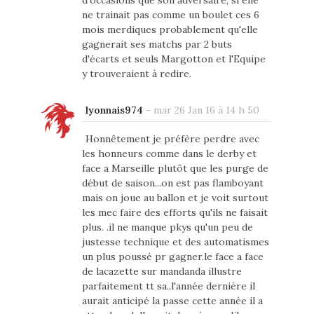
d'occasions que son adversaire, si elle
ne trainait pas comme un boulet ces 6
mois merdiques probablement qu'elle
gagnerait ses matchs par 2 buts
d'écarts et seuls Margotton et l'Equipe
y trouveraient à redire.
lyonnais974
-
mar 26 Jan 16 à 14 h 50
Honnêtement je préfère perdre avec
les honneurs comme dans le derby et
face a Marseille plutôt que les purge de
début de saison...on est pas flamboyant
mais on joue au ballon et je voit surtout
les mec faire des efforts qu'ils ne faisait
plus. .il ne manque pkys qu'un peu de
justesse technique et des automatismes
un plus poussé pr gagner.le face a face
de lacazette sur mandanda illustre
parfaitement tt sa..l'année dernière il
aurait anticipé la passe cette année il a