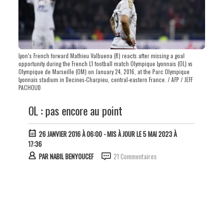
Lyon’s French forward Mathieu Valbuena (R) reacts after missing a goal
opportunity during the French L1 football match Olympique Lyonnais (OL) vs
Olympique de Marseille (OM) on January 24, 2016, at the Parc Olympique
Lyonnais stadium in Decines-Charpieu, central-eastern France. / AFP / JEFF
PACHOUD
OL : pas encore au point
26 JANVIER 2016 À 06:00
- MIS À JOUR LE 5 MAI 2023 À
17:36
PAR
NABIL BENYOUCEF
21 Commentaires