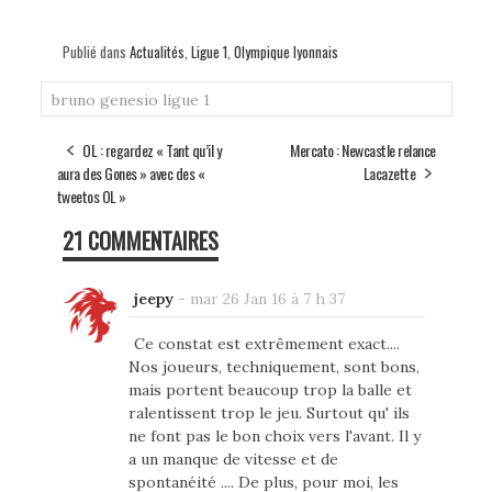
Publié dans
Actualités
,
Ligue 1
,
Olympique lyonnais
bruno genesio
ligue 1
OL : regardez « Tant qu’il y
Mercato : Newcastle relance
aura des Gones » avec des «
Lacazette
tweetos OL »
21 COMMENTAIRES
jeepy
-
mar 26 Jan 16 à 7 h 37
Ce constat est extrêmement exact....
Nos joueurs, techniquement, sont bons,
mais portent beaucoup trop la balle et
ralentissent trop le jeu. Surtout qu' ils
ne font pas le bon choix vers l'avant. Il y
a un manque de vitesse et de
spontanéité .... De plus, pour moi, les