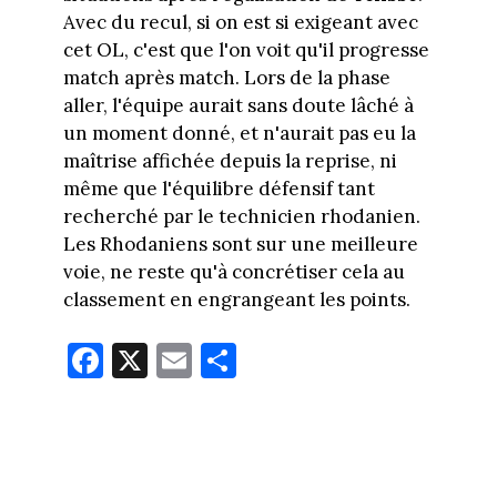
Avec du recul, si on est si exigeant avec
cet OL, c'est que l'on voit qu'il progresse
match après match. Lors de la phase
aller, l'équipe aurait sans doute lâché à
un moment donné, et n'aurait pas eu la
maîtrise affichée depuis la reprise, ni
même que l'équilibre défensif tant
recherché par le technicien rhodanien.
Les Rhodaniens sont sur une meilleure
voie, ne reste qu'à concrétiser cela au
classement en engrangeant les points.
Fa
X
E
Pa
ce
m
rt
bo
ail
ag
ok
er