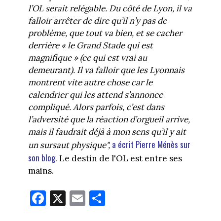
l’OL serait relégable. Du côté de Lyon, il va
falloir arrêter de dire qu’il n’y pas de
problème, que tout va bien, et se cacher
derrière « le Grand Stade qui est
magnifique » (ce qui est vrai au
demeurant). Il va falloir que les Lyonnais
montrent vite autre chose car le
calendrier qui les attend s’annonce
compliqué. Alors parfois, c’est dans
l’adversité que la réaction d’orgueil arrive,
mais il faudrait déjà à mon sens qu’il y ait
a écrit Pierre Ménès sur
un sursaut physique",
son blog
. Le destin de l'OL est entre ses
mains.
Fa
X
E
Pa
ce
m
rt