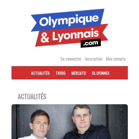
Accéder
au
contenu
Se connecter
Inscription
Mon compte
ACTUALITÉS
TKYDG
MERCATO
OL LYONNES
ACTUALITÉS