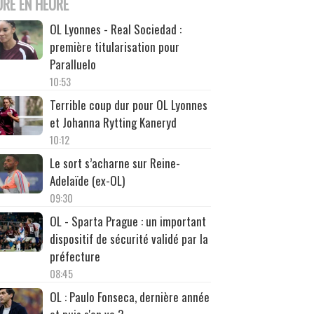
URE EN HEURE
OL Lyonnes - Real Sociedad :
première titularisation pour
Paralluelo
10:53
Terrible coup dur pour OL Lyonnes
et Johanna Rytting Kaneryd
10:12
Le sort s’acharne sur Reine-
Adelaïde (ex-OL)
09:30
OL - Sparta Prague : un important
dispositif de sécurité validé par la
préfecture
08:45
OL : Paulo Fonseca, dernière année