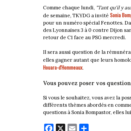
Comme chaque lundi,
"Tant qu'il y a
Sonia Bom
de semaine, TKYDG a invité
pour un numéro spécial Fenottes. Dans
des Lyonnaises 3 à 0 contre Dijon sa
retour de C1 face au PSG mercredi.
Il sera aussi question de la rémunér
elles gagner autant que leurs homol
Houara-d'Hommeaux
.
Vous pouvez poser vos questio
Si vous le souhaitez, vous avez la pos
différents thèmes abordés en comme
questions à Sonia Bompastor, elles lu
Fa
X
E
Pa