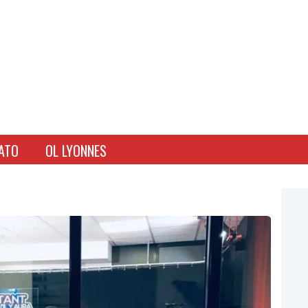
ATO
OL LYONNES