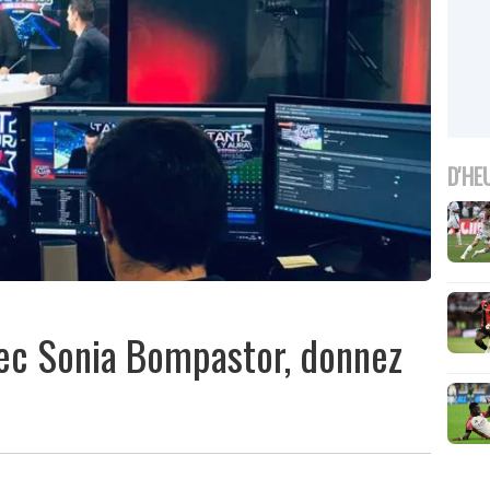
D'HE
vec Sonia Bompastor, donnez