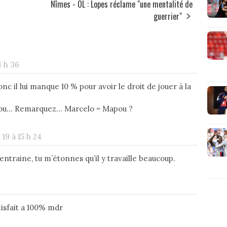
Nîmes - OL : Lopes réclame "une mentalité de
guerrier"
4 h 36
 donc il lui manque 10 % pour avoir le droit de jouer à la
ou... Remarquez... Marcelo = Mapou ?
 19 à 15 h 24
’entraine, tu m’étonnes qu’il y travaille beaucoup.
tisfait a 100% mdr