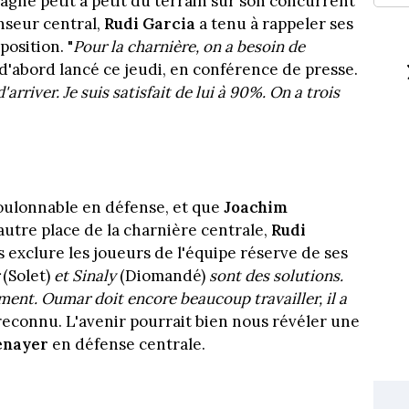
agne petit à petit du terrain sur son concurrent
nseur central,
Rudi Garcia
a tenu à rappeler ses
osition. "
Pour la charnière, on a besoin de
l d'abord lancé ce jeudi, en conférence de presse.
arriver. Je suis satisfait de lui à 90%. On a trois
ulonnable en défense, et que
Joachim
autre place de la charnière centrale,
Rudi
s exclure les joueurs de l'équipe réserve de ses
r
(Solet)
et Sinaly
(Diomandé)
sont des solutions.
ent. Oumar doit encore beaucoup travailler, il a
l reconnu. L'avenir pourrait bien nous révéler une
enayer
en défense centrale.