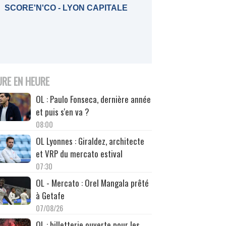
SCORE'N'CO - LYON CAPITALE
URE EN HEURE
OL : Paulo Fonseca, dernière année
et puis s'en va ?
08:00
OL Lyonnes : Giraldez, architecte
et VRP du mercato estival
07:30
OL - Mercato : Orel Mangala prêté
à Getafe
07/08/26
OL : billetterie ouverte pour les