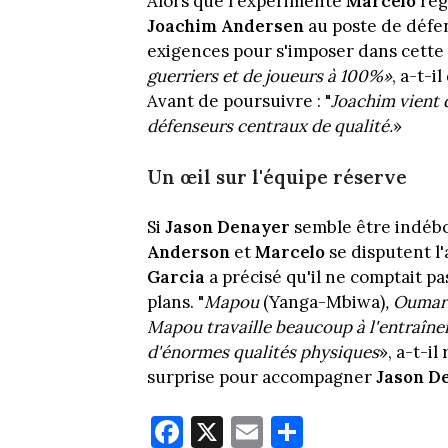
Alors que l'expérimenté
Marcelo
reg
Joachim
Andersen
au poste de défe
exigences pour s'imposer dans cette p
guerriers et de joueurs à 100%»
, a-t-i
Avant de poursuivre : "
Joachim vient d'
défenseurs centraux de qualité.
»
Un œil sur l'équipe réserve
Si
Jason
Denayer
semble être indébo
Anderson
et
Marcelo
se disputent l'
Garcia
a précisé qu'il ne comptait pa
plans. "
Mapou
(Yanga-Mbiwa)
, Ouma
Mapou travaille beaucoup à l'entraînem
d'énormes qualités physiques
», a-t-i
surprise pour accompagner
Jason D
Fa
X
E
Pa