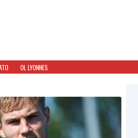
ATO
OL LYONNES