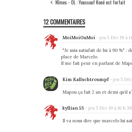
Nîmes - OL : Youssouf Koné est forfait
12 COMMENTAIRES
MoiMoiOuMoi
-
jeu 5 Déc 19 à 1
"Je suis satisfait de lui à 90 %" :
place de Marcelo.
Il me fait peur en parlant de Map
Kim Kallschtroumpf
-
jeu 5 Déc
Mapou ça fait 2 an et demi qu’il s
kyllian 53
-
jeu 5 Déc 19 à 16 h 38
Il va nous dire que marcelo lui sa