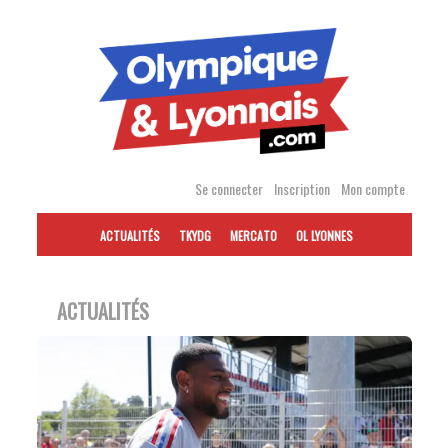
Accéder
au
contenu
Se connecter
Inscription
Mon compte
ACTUALITÉS
TKYDG
MERCATO
OL LYONNES
ACTUALITÉS