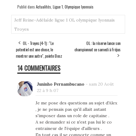
Publié dans
Actualités
,
Ligue 1
,
Olympique lyonnais
Jeff Reine-Adélaïde
ligue 1
OL
olympique lyonnais
Troyes
OL - Troyes (4-1) : "Le
OL : la réserve lance son
potentiel est une chose, le
championnat ce samedi à Fréjus
montrer une autre", pointe Bosz
14 COMMENTAIRES
Juninho Pernambucano
-
sam 20 Août
22 à 9 h 07
Je me pose des questions au sujet d'Alex
, je ne pensais pas qu'il allait autant
s'imposer dans un role de capitaine .
A se demander si ce n'est pas lui le co
entraineur de l'équipe d'ailleurs .
En tout cas il se comporte comme un