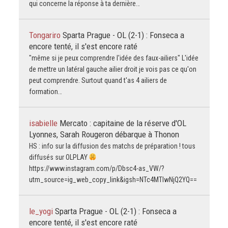
qui concerne la réponse à ta dernière…
Tongariro
Sparta Prague - OL (2-1) : Fonseca a
encore tenté, il s'est encore raté
"même si je peux comprendre l'idée des faux-ailiers" L'idée
de mettre un latéral gauche ailier droit je vois pas ce qu'on
peut comprendre. Surtout quand t'as 4 ailiers de
formation…
isabielle
Mercato : capitaine de la réserve d'OL
Lyonnes, Sarah Rougeron débarque à Thonon
HS : info sur la diffusion des matchs de préparation ! tous
diffusés sur OLPLAY
https://www.instagram.com/p/Dbsc4-as_VW/?
utm_source=ig_web_copy_link&igsh=NTc4MTIwNjQ2YQ==
le_yogi
Sparta Prague - OL (2-1) : Fonseca a
encore tenté, il s'est encore raté