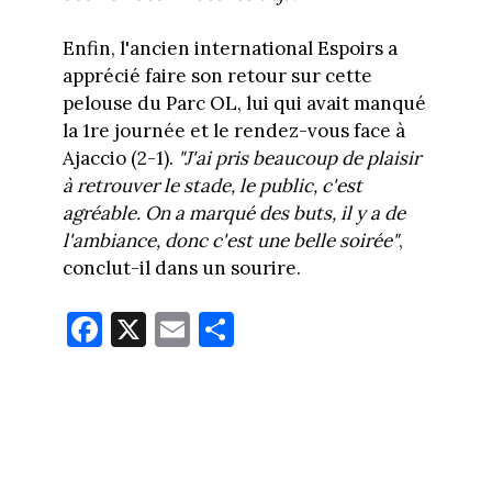
Enfin, l'ancien international Espoirs a
apprécié faire son retour sur cette
pelouse du Parc OL, lui qui avait manqué
la 1re journée et le rendez-vous face à
Ajaccio (2-1).
"J'ai pris beaucoup de plaisir
à retrouver le stade, le public, c'est
agréable. On a marqué des buts, il y a de
l'ambiance, donc c'est une belle soirée"
,
conclut-il dans un sourire.
Fa
X
E
Pa
ce
m
rt
bo
ail
ag
ok
er