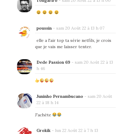
Tongariro
-
sam 20 Août 22 à 13 h 00
poussin
-
sam 20 Août 22 à 13 h 07
elle a l'air top ta série netfilx, je crois
que je vais me laisser tenter.
Dede Passion 69
-
sam 20 Août 22 à 13
h 46
Juninho Pernambucano
-
sam 20 Août
22 à 18 h 14
J'achète
Grokik
-
lun 22 Août 22 à 7 h 13