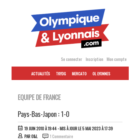
Accéder
au
contenu
Se connecter
Inscription
Mon compte
ACTUALITÉS
TKYDG
MERCATO
OL LYONNES
EQUIPE DE FRANCE
Pays-Bas-Japon : 1-0
19 JUIN 2010 À 19:44
- MIS À JOUR LE 5 MAI 2023 À 17:39
PAR
O&L
1 Commentaire