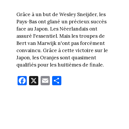
Grâce à un but de Wesley Sneijder, les
Pays-Bas ont glané un précieux succès
face au Japon. Les Néerlandais ont
assuré l'essentiel. Mais les troupes de
Bert van Marwijk n'ont pas forcément
convaincu. Grâce à cette victoire sur le
Japon, les Oranjes sont quasiment
qualifiés pour les huitièmes de finale.
Fa
X
E
Pa
ce
m
rt
bo
ail
ag
ok
er