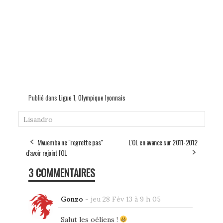
Publié dans
Ligue 1
,
Olympique lyonnais
Lisandro
Mvuemba ne "regrette pas"
L'OL en avance sur 2011-2012
d'avoir rejoint l'OL
3 COMMENTAIRES
Gonzo
-
jeu 28 Fév 13 à 9 h 05
Salut les oéliens !