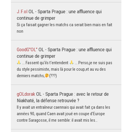
J.F.ol
OL - Sparta Prague : une affluence qui
continue de grimper
Si ça faisait gagner les matchs ca serait bien mais en fait
non
GoodG"OL"
OL - Sparta Prague : une affluence qui
continue de grimper
... Fassent qu'ils t'entendent
... Perso,je ne suis pas
du style pessimiste, mais là pour le coup,et au vu des
derniers matchs,
(???)
gOLdorak
OL - Sparta Prague : avec le retour de
Niakhaté, la défense retrouvée ?
Il y avait un entraîneur caennais qui avait fait ça dans les
années 90, quand Caen avait joué en coupe d'Europe
contre Saragosse, il me semble: il avait mis les…