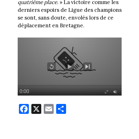
quatrième place.
» La victoire comme les
derniers espoirs de Ligue des champions
se sont, sans doute, envolés lors de ce
déplacement en Bretagne.
Fa
X
E
Pa
ce
m
rt
bo
ail
ag
ok
er