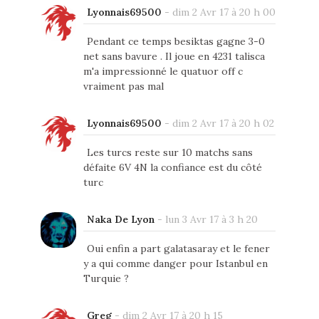
Lyonnais69500
-
dim 2 Avr 17 à 20 h 00
Pendant ce temps besiktas gagne 3-0
net sans bavure . Il joue en 4231 talisca
m'a impressionné le quatuor off c
vraiment pas mal
Lyonnais69500
-
dim 2 Avr 17 à 20 h 02
Les turcs reste sur 10 matchs sans
défaite 6V 4N la confiance est du côté
turc
Naka De Lyon
-
lun 3 Avr 17 à 3 h 20
Oui enfin a part galatasaray et le fener
y a qui comme danger pour Istanbul en
Turquie ?
Greg
-
dim 2 Avr 17 à 20 h 15