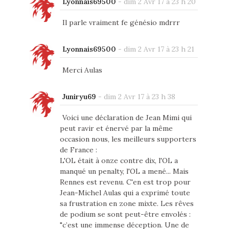
Lyonnais69500
-
dim 2 Avr 17 à 23 h 20
Il parle vraiment fe génésio mdrrr
Lyonnais69500
-
dim 2 Avr 17 à 23 h 21
Merci Aulas
Juniryu69
-
dim 2 Avr 17 à 23 h 38
Voici une déclaration de Jean Mimi qui
peut ravir et énervé par la même
occasion nous, les meilleurs supporters
de France :
L'OL était à onze contre dix, l'OL a
manqué un penalty, l'OL a mené... Mais
Rennes est revenu. C'en est trop pour
Jean-Michel Aulas qui a exprimé toute
sa frustration en zone mixte. Les rêves
de podium se sont peut-être envolés :
"c’est une immense déception. Une de