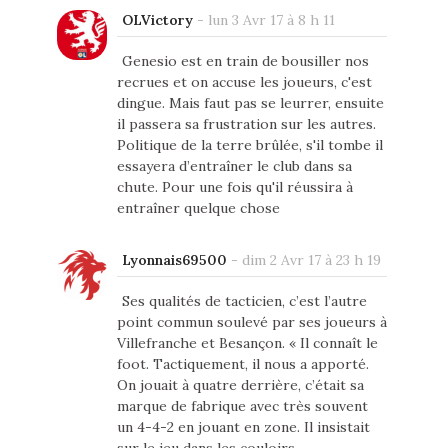
OLVictory
-
lun 3 Avr 17 à 8 h 11
Genesio est en train de bousiller nos
recrues et on accuse les joueurs, c'est
dingue. Mais faut pas se leurrer, ensuite
il passera sa frustration sur les autres.
Politique de la terre brûlée, s'il tombe il
essayera d’entraîner le club dans sa
chute. Pour une fois qu'il réussira à
entraîner quelque chose
Lyonnais69500
-
dim 2 Avr 17 à 23 h 19
Ses qualités de tacticien, c’est l’autre
point commun soulevé par ses joueurs à
Villefranche et Besançon. « Il connaît le
foot. Tactiquement, il nous a apporté.
On jouait à quatre derrière, c’était sa
marque de fabrique avec très souvent
un 4-4-2 en jouant en zone. Il insistait
sur le jeu dans les couloirs.