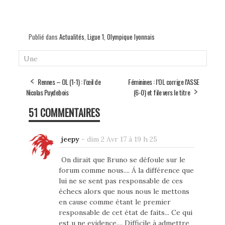
Publié dans
Actualités
,
Ligue 1
,
Olympique lyonnais
Une
Rennes – OL (1-1) : l’œil de
Féminines : l’OL corrige l’ASSE
Nicolas Puydebois
(6-0) et file vers le titre
51 COMMENTAIRES
jeepy
-
dim 2 Avr 17 à 19 h 25
On dirait que Bruno se défoule sur le
forum comme nous.... Á la différence que
lui ne se sent pas responsable de ces
échecs alors que nous nous le mettons
en cause comme étant le premier
responsable de cet état de faits... Ce qui
est u ne evidence.... Difficile à admettre