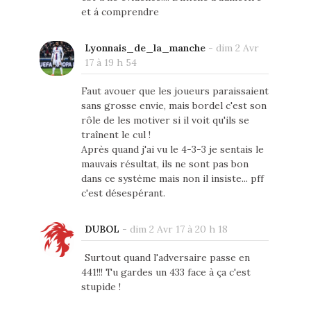
et á comprendre
Lyonnais_de_la_manche
-
dim 2 Avr
17 à 19 h 54
Faut avouer que les joueurs paraissaient
sans grosse envie, mais bordel c'est son
rôle de les motiver si il voit qu'ils se
traînent le cul !
Après quand j'ai vu le 4-3-3 je sentais le
mauvais résultat, ils ne sont pas bon
dans ce système mais non il insiste... pff
c'est désespérant.
DUBOL
-
dim 2 Avr 17 à 20 h 18
Surtout quand l'adversaire passe en
441!!! Tu gardes un 433 face à ça c'est
stupide !