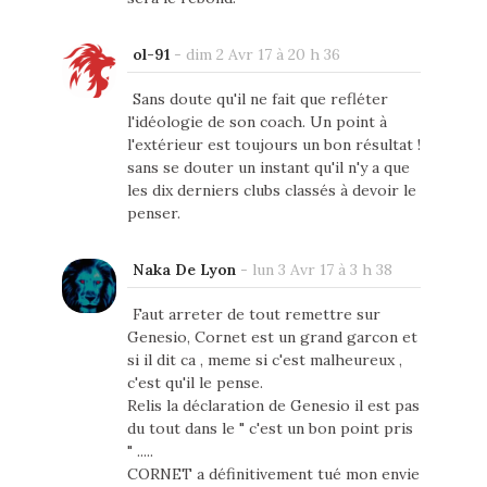
ol-91
-
dim 2 Avr 17 à 20 h 36
Sans doute qu'il ne fait que refléter
l'idéologie de son coach. Un point à
l'extérieur est toujours un bon résultat !
sans se douter un instant qu'il n'y a que
les dix derniers clubs classés à devoir le
penser.
Naka De Lyon
-
lun 3 Avr 17 à 3 h 38
Faut arreter de tout remettre sur
Genesio, Cornet est un grand garcon et
si il dit ca , meme si c'est malheureux ,
c'est qu'il le pense.
Relis la déclaration de Genesio il est pas
du tout dans le " c'est un bon point pris
" .....
CORNET a définitivement tué mon envie