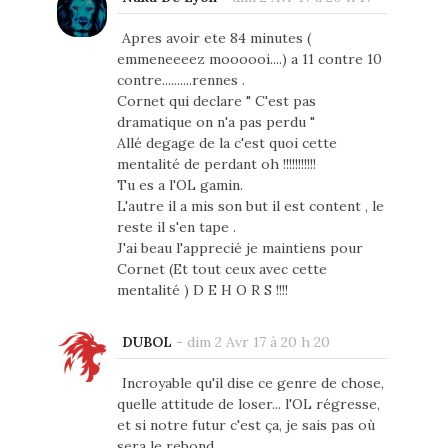
Apres avoir ete 84 minutes (
emmeneeeez moooooi....) a 11 contre 10
contre..........rennes .
Cornet qui declare " C'est pas
dramatique on n'a pas perdu "
Allé degage de la c'est quoi cette
mentalité de perdant oh !!!!!!!!!!!
Tu es a l'OL gamin.
L'autre il a mis son but il est content , le
reste il s'en tape .
J'ai beau l'apprecié je maintiens pour
Cornet (Et tout ceux avec cette
mentalité ) D E H O R S !!!!
DUBOL
-
dim 2 Avr 17 à 20 h 20
Incroyable qu'il dise ce genre de chose,
quelle attitude de loser... l'OL régresse,
et si notre futur c'est ça, je sais pas où
sera le rebond.