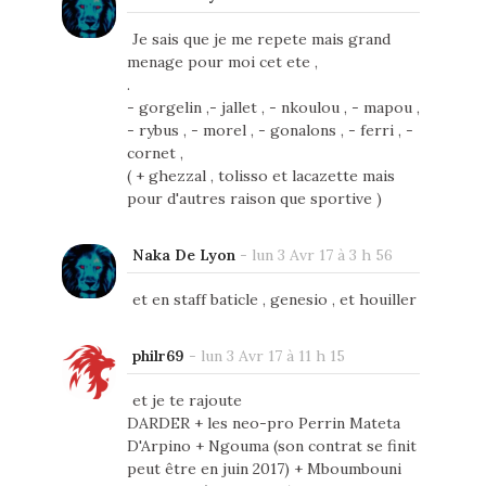
Je sais que je me repete mais grand
menage pour moi cet ete ,
.
- gorgelin ,- jallet , - nkoulou , - mapou ,
- rybus , - morel , - gonalons , - ferri , -
cornet ,
( + ghezzal , tolisso et lacazette mais
pour d'autres raison que sportive )
Naka De Lyon
-
lun 3 Avr 17 à 3 h 56
et en staff baticle , genesio , et houiller
philr69
-
lun 3 Avr 17 à 11 h 15
et je te rajoute
DARDER + les neo-pro Perrin Mateta
D'Arpino + Ngouma (son contrat se finit
peut être en juin 2017) + Mboumbouni