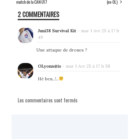
match de la CAN U17
(ex-OL)
2 COMMENTAIRES
Juni38 Survival Kit
-
mar 1 Avr 25 à 17 h
49
Une attaque de drones ?
OLyonn@is
-
mar 1 Avr 25 à 17 h 58
Hé ben...!...
Les commentaires sont fermés