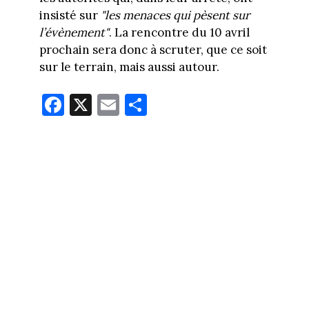
insisté sur
"les menaces qui pèsent sur
l’évènement"
. La rencontre du 10 avril
prochain sera donc à scruter, que ce soit
sur le terrain, mais aussi autour.
Fa
X
E
Pa
ce
m
rt
bo
ail
ag
ok
er