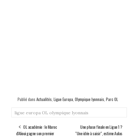
Publié dans
Actualités
,
Ligue Europa
,
Olympique lyonnais
,
Parc OL
ligue europa
OL
olympique lyonnais
OL académie : le Maroc
Une phase finale en Ligue 1 ?
d'Alioui gagne son premier
"Une idée à saisir", estime Aulas