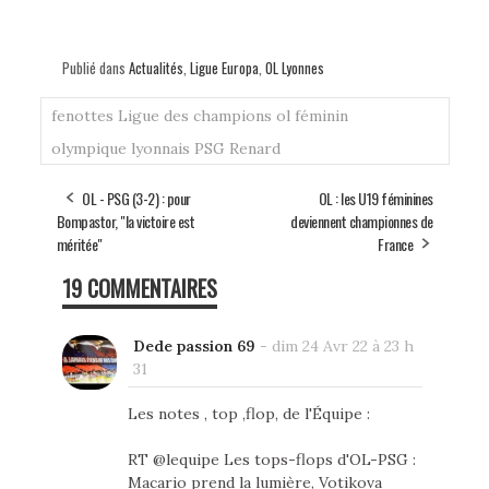
Publié dans
Actualités
,
Ligue Europa
,
OL Lyonnes
fenottes
Ligue des champions
ol féminin
olympique lyonnais
PSG
Renard
OL - PSG (3-2) : pour
OL : les U19 féminines
Bompastor, "la victoire est
deviennent championnes de
méritée"
France
19 COMMENTAIRES
Dede passion 69
-
dim 24 Avr 22 à 23 h
31
Les notes , top ,flop, de l'Équipe :
RT @lequipe Les tops-flops d'OL-PSG :
Macario prend la lumière, Votikova