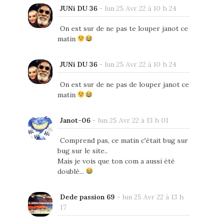
JUNi DU 36
-
lun 25 Avr 22 à 10 h 24
On est sur de ne pas te louper janot ce
matin
JUNi DU 36
-
lun 25 Avr 22 à 10 h 24
On est sur de ne pas de louper janot ce
matin
Janot-06
-
lun 25 Avr 22 à 13 h 01
Comprend pas, ce matin c'était bug sur
bug sur le site..
Mais je vois que ton com a aussi été
doublé...
Dede passion 69
-
lun 25 Avr 22 à 13 h
17