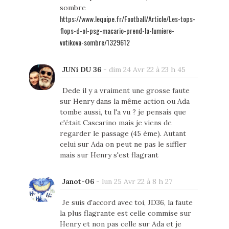
sombre
https://www.lequipe.fr/Football/Article/Les-tops-
flops-d-ol-psg-macario-prend-la-lumiere-
votikova-sombre/1329612
JUNi DU 36
-
dim 24 Avr 22 à 23 h 45
Dede il y a vraiment une grosse faute
sur Henry dans la même action ou Ada
tombe aussi, tu l'a vu ? je pensais que
c'était Cascarino mais je viens de
regarder le passage (45 ème). Autant
celui sur Ada on peut ne pas le siffler
mais sur Henry s'est flagrant
Janot-06
-
lun 25 Avr 22 à 8 h 27
Je suis d'accord avec toi, JD36, la faute
la plus flagrante est celle commise sur
Henry et non pas celle sur Ada et je