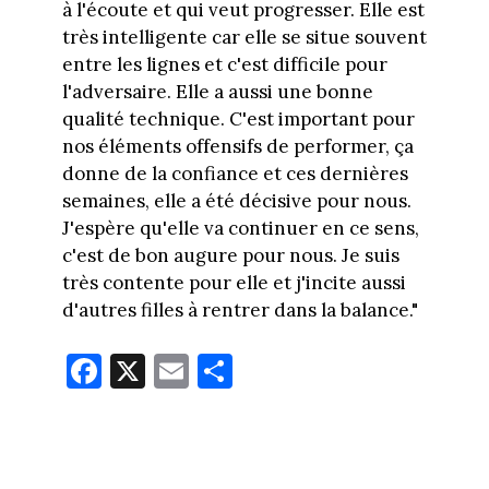
à l'écoute et qui veut progresser. Elle est
très intelligente car elle se situe souvent
entre les lignes et c'est difficile pour
l'adversaire. Elle a aussi une bonne
qualité technique. C'est important pour
nos éléments offensifs de performer, ça
donne de la confiance et ces dernières
semaines, elle a été décisive pour nous.
J'espère qu'elle va continuer en ce sens,
c'est de bon augure pour nous. Je suis
très contente pour elle et j'incite aussi
d'autres filles à rentrer dans la balance."
Fa
X
E
Pa
ce
m
rt
bo
ail
ag
ok
er