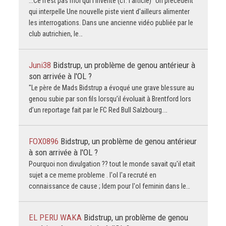
...Ce n'est pas moi qui l'invente (cf: l'article) "Un précédent
qui interpelle Une nouvelle piste vient d'ailleurs alimenter
les interrogations. Dans une ancienne vidéo publiée par le
club autrichien, le…
Juni38
Bidstrup, un problème de genou antérieur à
son arrivée à l'OL ?
"Le père de Mads Bidstrup a évoqué une grave blessure au
genou subie par son fils lorsqu’il évoluait à Brentford lors
d’un reportage fait par le FC Red Bull Salzbourg.…
FOX0896
Bidstrup, un problème de genou antérieur
à son arrivée à l'OL ?
Pourquoi non divulgation ?? tout le monde savait qu'il etait
sujet a ce meme probleme . l'ol l'a recruté en
connaissance de cause ; Idem pour l'ol feminin dans le…
EL PERU WAKA
Bidstrup, un problème de genou