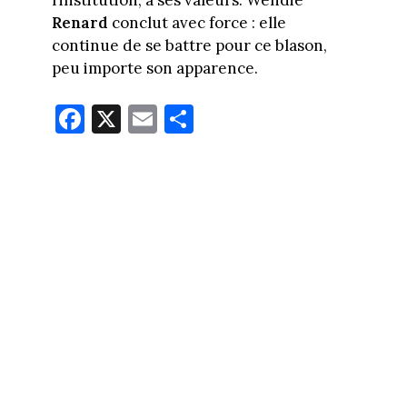
l’institution, à ses valeurs. Wendie
Renard
conclut avec force : elle
continue de se battre pour ce blason,
peu importe son apparence.
Fa
X
E
Pa
ce
m
rt
bo
ail
ag
ok
er