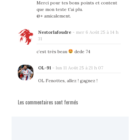
Merci pour tes bons points et content
que mon texte t'ai plu.
@+ amicalement.
Nestorlafoudre
-
mer 6 Août 25 à 14 h
31
c’est très beau
dede 74
OL-91
-
lun 11 Août 25 à 21 h 07
OL Fenottes, allez ! gagnez !
Les commentaires sont fermés