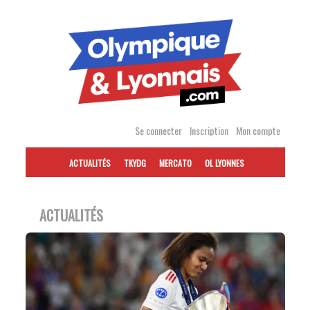
Accéder
au
contenu
Se connecter
Inscription
Mon compte
ACTUALITÉS
TKYDG
MERCATO
OL LYONNES
ACTUALITÉS