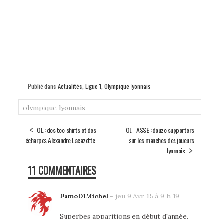
Publié dans
Actualités
,
Ligue 1
,
Olympique lyonnais
olympique lyonnais
OL : des tee-shirts et des
OL - ASSE : douze supporters
écharpes Alexandre Lacazette
sur les manches des joueurs
lyonnais
11 COMMENTAIRES
Pamo01Michel
-
jeu 9 Avr 15 à 9 h 19
Superbes apparitions en début d'année.