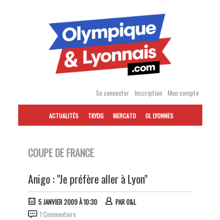
Accéder
au
contenu
Se connecter
Inscription
Mon compte
ACTUALITÉS
TKYDG
MERCATO
OL LYONNES
COUPE DE FRANCE
Anigo : "Je préfère aller à Lyon"
5 JANVIER 2009 À 10:30
PAR
O&L
1 Commentaire