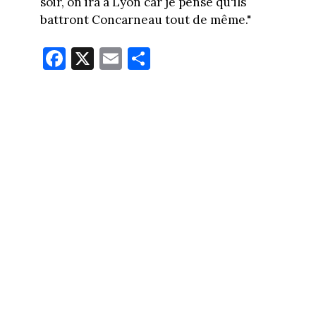
soir, on ira à Lyon car je pense qu'ils
battront Concarneau tout de même."
Fa
X
E
Pa
ce
m
rt
bo
ail
ag
ok
er