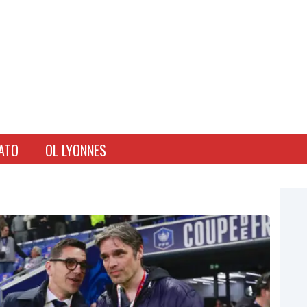
ATO
OL LYONNES