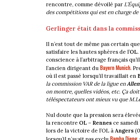
rencontre, comme dévoilé par
L’Équi
des compétitions qui est en charge de
Gerlinger était dans la commis
Il n’est tout de même pas certain que
satisfaire les hautes sphères de l’
OL
.
conscience à l’arbitrage français qu’il
Bayern Munich
l’ancien dirigeant du
. P
où il est passé lorsqu’il travaillait en
la commission VAR de la ligue en
Alle
on montre, quelles vidéos, etc. Ça doit
téléspectateurs ont mieux vu que M.Le
Nul doute que la pression sera élevé
la rencontre
OL – Rennes
ce samedi (
lors de la victoire de l’OL à
Angers
(0
Bamba Dieng
,
lorsqu’il n’avait pas exclu