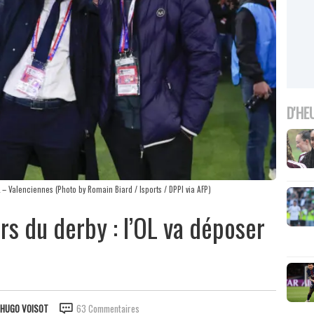
D'HE
– Valenciennes (Photo by Romain Biard / Isports / DPPI via AFP)
rs du derby : l’OL va déposer
HUGO VOISOT
63 Commentaires