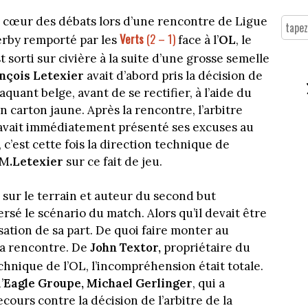
au cœur des débats lors d’une rencontre de Ligue
Verts
(2 – 1)
derby remporté par les
face à l’
OL
, le
t sorti sur civière à la suite d’une grosse semelle
nçois Letexier
avait d’abord pris la décision de
uant belge, avant de se rectifier, à l’aide du
 carton jaune. Après la rencontre, l’arbitre
t avait immédiatement présenté ses excuses au
c’est cette fois la direction technique de
 M
.Letexier
sur ce fait de jeu.
 sur le terrain et auteur du second but
ersé le scénario du match. Alors qu’il devait être
sation de sa part. De quoi faire monter au
 la rencontre. De
John Textor,
propriétaire du
chnique de l’OL, l’incompréhension était totale.
’
Eagle Groupe,
Michael Gerlinger
, qui a
cours contre la décision de l’arbitre de la