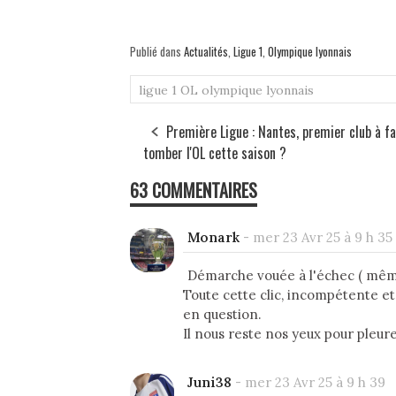
Publié dans
Actualités
,
Ligue 1
,
Olympique lyonnais
ligue 1
OL
olympique lyonnais
Première Ligue : Nantes, premier club à fa
tomber l'OL cette saison ?
63 COMMENTAIRES
Monark
-
mer 23 Avr 25 à 9 h 35
Démarche vouée à l'échec ( même 
Toute cette clic, incompétente et
en question.
Il nous reste nos yeux pour pleure
Juni38
-
mer 23 Avr 25 à 9 h 39