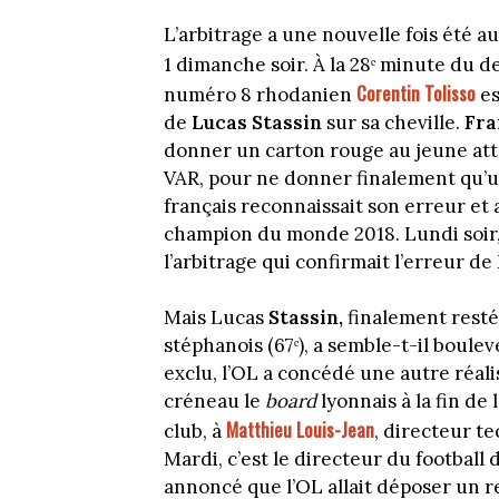
L’arbitrage a une nouvelle fois été 
1 dimanche soir. À la 28ᵉ minute du 
Corentin Tolisso
numéro 8 rhodanien
es
de
Lucas Stassin
sur sa cheville.
Fra
donner un carton rouge au jeune attaq
VAR, pour ne donner finalement qu’un
français reconnaissait son erreur e
champion du monde 2018. Lundi soir, 
l’arbitrage qui confirmait l’erreur de
Mais Lucas
Stassin,
finalement resté
stéphanois (67ᵉ), a semble-t-il boulev
exclu, l’OL a concédé une autre réali
créneau le
board
lyonnais à la fin de
Matthieu Louis-Jean
club, à
, directeur te
Mardi, c’est le directeur du football d
annoncé que l’OL allait déposer un re