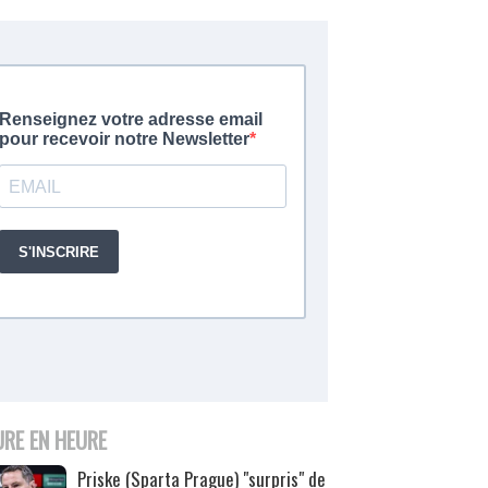
URE EN HEURE
Priske (Sparta Prague) "surpris" de