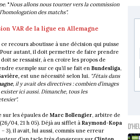
pe
. "
Nous allons nous tourner vers la commission
 l’homologation des matchs".
sion VAR de la ligue en Allemagne
 ce recours aboutisse à une décision qui puisse
 Pour autant, il doit permettre de faire prendre
 doit se ressaisir, à en croire les propos de
rendre exemple sur ce qu’il se fait en
Bundesliga
,
Bavière,
est une nécessité selon lui
. "J’étais dans
magne
, il y avait des directives : combien d’images
 exister ici aussi. Dimanche, tous les
texier".
e sur les épaules de
Marc Bollengier
, arbitre de
26/04, 21 h 05). Déjà au sifflet à
Raymond-Kopa
D'HE
 – 3), il avait, lui aussi, commis une erreur
auteur d’un tacle très dangereux sur
Clinton