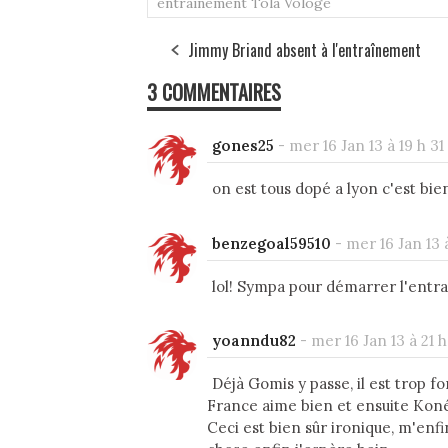
entraînement
Tola Vologe
Jimmy Briand absent à l'entraînement
3 COMMENTAIRES
gones25
-
mer 16 Jan 13 à 19 h 31
on est tous dopé a lyon c'est bi
benzegoal59510
-
mer 16 Jan 13 
lol! Sympa pour démarrer l'entr
yoanndu82
-
mer 16 Jan 13 à 21 h
Déjà Gomis y passe, il est trop fo
France aime bien et ensuite Kon
Ceci est bien sûr ironique, m'en