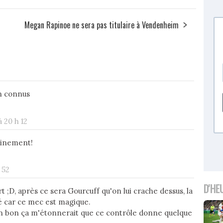
Megan Rapinoe ne sera pas titulaire à Vendenheim
en connus
à 20 h 12
ainement!
 52
D'HE
rt ;D, après ce sera Gourcuff qu'on lui crache dessus, la
é car ce mec est magique.
fin bon ça m'étonnerait que ce contrôle donne quelque