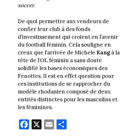
soccer
.
De quoi permettre aux vendeurs de
confier leur club à des fonds
d’investissement qui croient en l’avenir
du football féminin. Cela souligne en
creux que l’arrivée de Michele
Kang
à la
tête de l’OL féminin a sans doute
solidifié les bases économiques des
Fenottes. Il est en effet question pour
ces institutions de se rapprocher du
modèle rhodanien composé de deux
entités distinctes pour les masculins et
les féminines.
Fa
X
E
Pa
ce
m
rt