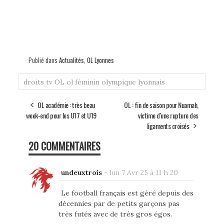
Publié dans
Actualités
,
OL Lyonnes
droits tv
OL
ol féminin
olympique lyonnais
OL académie : très beau
OL : fin de saison pour Nuamah,
week-end pour les U17 et U19
victime d'une rupture des
ligaments croisés
20 COMMENTAIRES
undeuxtrois
-
lun 7 Avr 25 à 11 h 20
Le football français est géré depuis des
décennies par de petits garçons pas
très futés avec de très gros égos.