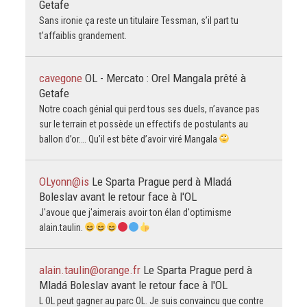
Getafe
Sans ironie ça reste un titulaire Tessman, s’il part tu
t’affaiblis grandement.
cavegone
OL - Mercato : Orel Mangala prêté à
Getafe
Notre coach génial qui perd tous ses duels, n’avance pas
sur le terrain et possède un effectifs de postulants au
ballon d’or…. Qu’il est bête d’avoir viré Mangala
OLyonn@is
Le Sparta Prague perd à Mladá
Boleslav avant le retour face à l'OL
J'avoue que j'aimerais avoir ton élan d'optimisme
alain.taulin.
alain.taulin@orange.fr
Le Sparta Prague perd à
Mladá Boleslav avant le retour face à l'OL
L OL peut gagner au parc OL. Je suis convaincu que contre