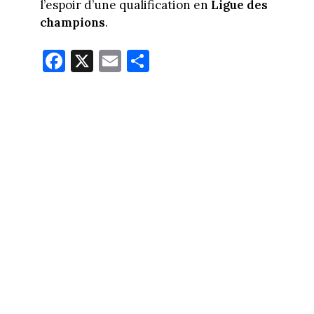
l’espoir d’une qualification en
Ligue des
champions
.
Fa
X
E
Pa
ce
m
rt
bo
ail
ag
ok
er