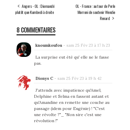
Angers - OL : Diomandé
OL - France : au tour de Perle
plutôt que Kumbedi à droite
Morroni de soutenir Wendie
Renard
8 COMMENTAIRES
knoumkoufou
-
sam 25 Fév 23 à 17 h 23
La surprise eut été qu' elle ne le fasse
pas.
Dionys C
-
sam 25 Fév 23 à 19 h 42
J'attends avec impatience qu'Amel,
Delphine et Selma en fassent autant et
qu'Amandine en remette une couche au
passage (idem pour Eugénie) ! "C'est
une révolte ?"_ "Non sire c'est une
révolution !"