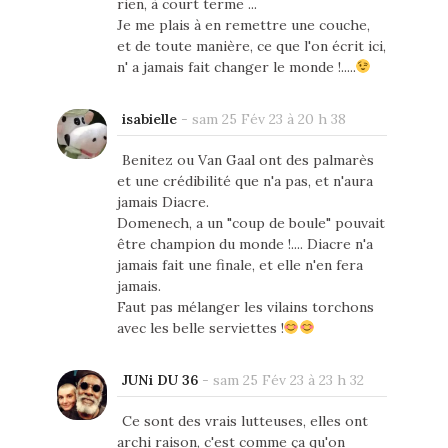
rien, à court terme ...
Je me plais à en remettre une couche,
et de toute manière, ce que l'on écrit ici,
n' a jamais fait changer le monde !.....
isabielle
-
sam 25 Fév 23 à 20 h 38
Benitez ou Van Gaal ont des palmarès
et une crédibilité que n'a pas, et n'aura
jamais Diacre.
Domenech, a un "coup de boule" pouvait
être champion du monde !.... Diacre n'a
jamais fait une finale, et elle n'en fera
jamais.
Faut pas mélanger les vilains torchons
avec les belle serviettes !
JUNi DU 36
-
sam 25 Fév 23 à 23 h 32
Ce sont des vrais lutteuses, elles ont
archi raison, c'est comme ça qu'on