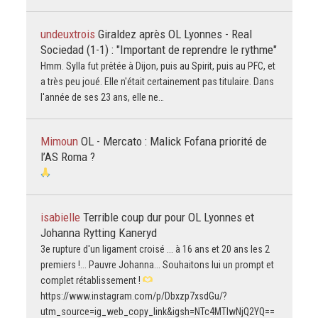
undeuxtrois
Giraldez après OL Lyonnes - Real
Sociedad (1-1) : "Important de reprendre le rythme"
Hmm. Sylla fut prêtée à Dijon, puis au Spirit, puis au PFC, et
a très peu joué. Elle n'était certainement pas titulaire. Dans
l'année de ses 23 ans, elle ne…
Mimoun
OL - Mercato : Malick Fofana priorité de
l’AS Roma ?
isabielle
Terrible coup dur pour OL Lyonnes et
Johanna Rytting Kaneryd
3e rupture d'un ligament croisé ... à 16 ans et 20 ans les 2
premiers !... Pauvre Johanna... Souhaitons lui un prompt et
complet rétablissement !
https://www.instagram.com/p/Dbxzp7xsdGu/?
utm_source=ig_web_copy_link&igsh=NTc4MTIwNjQ2YQ==