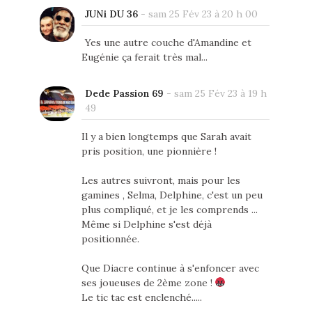
JUNi DU 36
-
sam 25 Fév 23 à 20 h 00
Yes une autre couche d'Amandine et
Eugénie ça ferait très mal...
Dede Passion 69
-
sam 25 Fév 23 à 19 h
49
Il y a bien longtemps que Sarah avait
pris position, une pionnière !
Les autres suivront, mais pour les
gamines , Selma, Delphine, c'est un peu
plus compliqué, et je les comprends ...
Même si Delphine s'est déjà
positionnée.
Que Diacre continue à s'enfoncer avec
ses joueuses de 2ème zone !
Le tic tac est enclenché.....