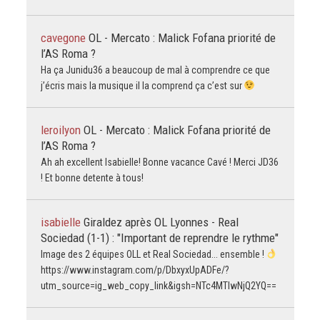
cavegone
OL - Mercato : Malick Fofana priorité de
l’AS Roma ?
Ha ça Junidu36 a beaucoup de mal à comprendre ce que
j’écris mais la musique il la comprend ça c’est sur
leroilyon
OL - Mercato : Malick Fofana priorité de
l’AS Roma ?
Ah ah excellent Isabielle! Bonne vacance Cavé ! Merci JD36
! Et bonne detente à tous!
isabielle
Giraldez après OL Lyonnes - Real
Sociedad (1-1) : "Important de reprendre le rythme"
Image des 2 équipes OLL et Real Sociedad... ensemble !
https://www.instagram.com/p/DbxyxUpADFe/?
utm_source=ig_web_copy_link&igsh=NTc4MTIwNjQ2YQ==