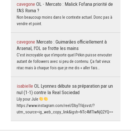
cavegone
OL - Mercato : Malick Fofana priorité de
l’AS Roma ?
Non beaucoup moins dans le contexte actuel. Donc pas à
vendre et point.
cavegone
Mercato : Guimarães officiellement à
Arsenal, l'OL se frotte les mains
C’est incroyable que n’importe quel Pékin puisse envouter
autant de followers avec si peu de contenu. Ça fait vieux
réac mais à chaque fois que je me dis « aller fais…
isabielle
OL Lyonnes débute sa préparation par un
nul (1-1) contre la Real Sociedad
Lily pour Jule
https://www.instagram.com/reel/DbyTfdjsvst/?
utm_source=ig_web_copy_link&igsh=NTc4MTIwNjQ2YQ==