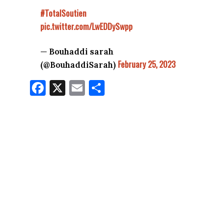
#TotalSoutien
pic.twitter.com/LwEDDySwpp
— Bouhaddi sarah
February 25, 2023
(@BouhaddiSarah)
Fa
X
E
Pa
ce
m
rt
bo
ail
ag
ok
er