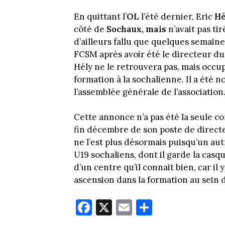
En quittant l’
OL
l’été dernier, Eric
Hé
côté de
Sochaux, mais
n’avait pas tir
d’ailleurs fallu que quelques semain
FCSM après avoir été le directeur du 
Hély ne le retrouvera pas, mais occup
formation à la sochalienne. Il a été
l’assemblée générale de l’association
Cette annonce n’a pas été la seule c
fin décembre de son poste de directeu
ne l’est plus désormais puisqu’un au
U19 sochaliens, dont il garde la casq
d’un centre qu’il connait bien, car il 
ascension dans la formation au sein 
Fa
X
E
Pa
ce
m
rt