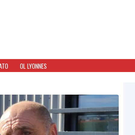
ATO
OL LYONNES