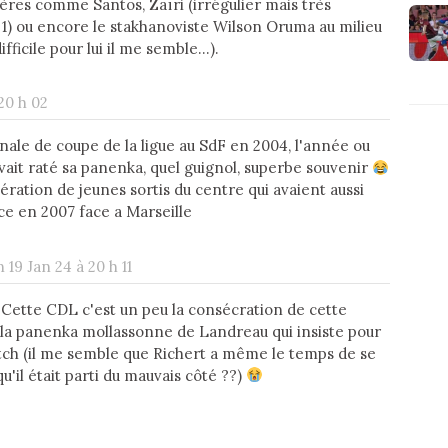
gères comme Santos, Zaïri (irrégulier mais très
s 1) ou encore le stakhanoviste Wilson Oruma au milieu
fficile pour lui il me semble...).
20 h 02
 finale de coupe de la ligue au SdF en 2004, l'année ou
avait raté sa panenka, quel guignol, superbe souvenir
ération de jeunes sortis du centre qui avaient aussi
e en 2007 face a Marseille
 19 Jan 24 à 20 h 11
 Cette CDL c'est un peu la consécration de cette
i la panenka mollassonne de Landreau qui insiste pour
ketch (il me semble que Richert a même le temps de se
qu'il était parti du mauvais côté ??)