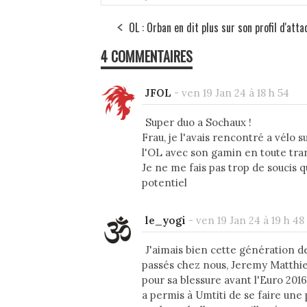
OL : Orban en dit plus sur son profil d'att
4 COMMENTAIRES
JFOL
-
ven 19 Jan 24 à 18 h 54
Super duo a Sochaux !
Frau, je l'avais rencontré a vélo 
l'OL avec son gamin en toute tran
Je ne me fais pas trop de soucis q
potentiel
le_yogi
-
ven 19 Jan 24 à 19 h 48
J'aimais bien cette génération de
passés chez nous, Jeremy Matthieu
pour sa blessure avant l'Euro 2016, 
a permis à Umtiti de se faire une 