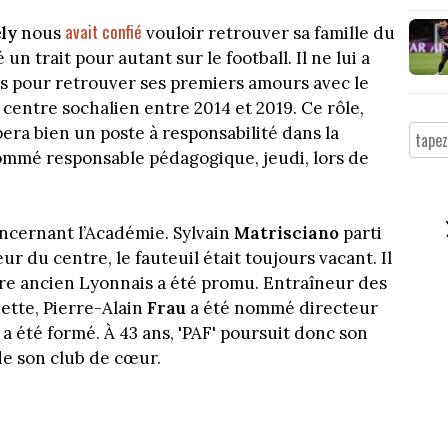
avait confié
ly
nous
vouloir retrouver sa famille du
é un trait pour autant sur le football. Il ne lui a
es pour retrouver ses premiers amours avec le
centre sochalien entre 2014 et 2019. Ce rôle,
era bien un poste à responsabilité dans la
 nommé responsable pédagogique, jeudi, lors de
.
oncernant l’Académie. Sylvain
Matrisciano
parti
r du centre, le fauteuil était toujours vacant. Il
tre ancien Lyonnais a été promu. Entraîneur des
uette, Pierre-Alain
Frau
a été nommé directeur
y a été formé. À 43 ans, 'PAF' poursuit donc son
de son club de cœur.