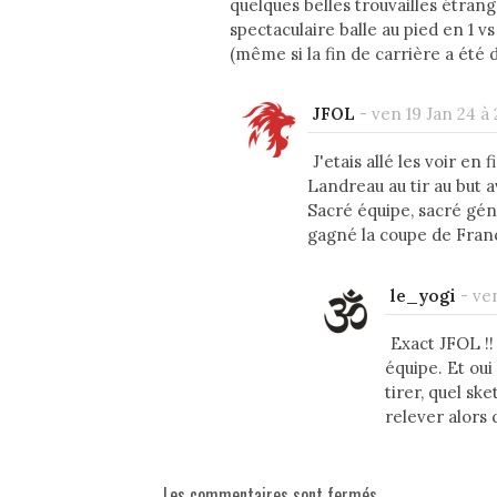
quelques belles trouvailles étran
spectaculaire balle au pied en 1 v
(même si la fin de carrière a été di
JFOL
-
ven 19 Jan 24 à 
J'etais allé les voir en
Landreau au tir au but 
Sacré équipe, sacré gén
gagné la coupe de Franc
le_yogi
-
ven
Exact JFOL !!
équipe. Et ou
tirer, quel s
relever alors 
Les commentaires sont fermés