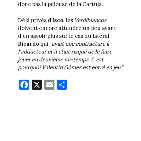
donc pas la pelouse de la Cartuja.
Déjà privés
d'Isco
, les
Verdiblancos
doivent encore attendre un peu avant
d'en savoir plus sur le cas du latéral
Ricardo
qui
"avait une contracture à
l'adducteur et il était risqué de le faire
jouer en deuxième mi-temps. C'est
pourquoi Valentín Gómez est entré en jeu."
Fa
X
E
Pa
ce
m
rt
bo
ail
ag
ok
er