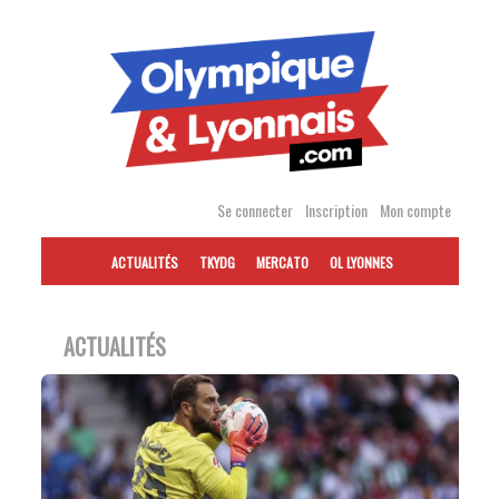
Accéder
au
contenu
Se connecter
Inscription
Mon compte
ACTUALITÉS
TKYDG
MERCATO
OL LYONNES
ACTUALITÉS