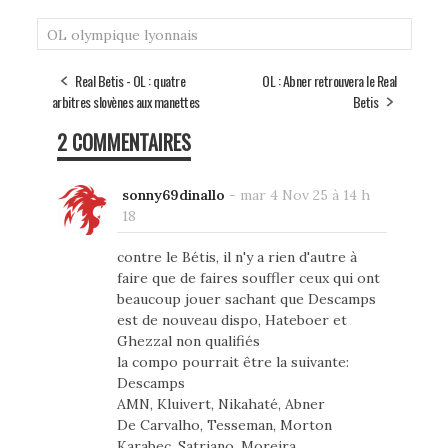
OL
olympique lyonnais
Real Betis - OL : quatre
OL : Abner retrouvera le Real
arbitres slovènes aux manettes
Betis
2 COMMENTAIRES
sonny69dinallo
-
mar 4 Nov 25 à 14 h
18
contre le Bétis, il n'y a rien d'autre à
faire que de faires souffler ceux qui ont
beaucoup jouer sachant que Descamps
est de nouveau dispo, Hateboer et
Ghezzal non qualifiés
la compo pourrait être la suivante:
Descamps
AMN, Kluivert, Nikahaté, Abner
De Carvalho, Tesseman, Morton
Karabec, Satriano, Moreira