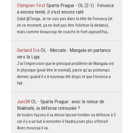
Olympien First
Sparta Prague - OL (2-1) : Fonseca
a encore tenté, il s'est encore raté
Salut @Tonga, Je ne suis pas dans la tête de Fonseca (et
en ce moment, ça ne doit pas être folichon là-dedans),
mais comme beaucoup de coachs le font aujourd'hui,…
Gerland Era
OL - Mercato : Mangala en partance
vers la Liga
J’ai l’impression que le principal problème de Mangala est
le physique (peut-être le mental), parce qu'au printemps
dernier, quand il a à nouveau été dispo et que Fonseca a
fait…
Juni38
OL - Sparta Prague : avec le retour de
Niakhaté, la défense retrouvée ?
de toutes façons il va devoir laisser tomber sa défense à 5
car il y a un but à remonter il faudra jouer plus offensif .
Avec moussa il va…