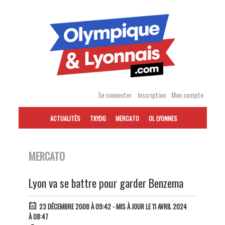
Accéder
au
contenu
Se connecter
Inscription
Mon compte
ACTUALITÉS
TKYDG
MERCATO
OL LYONNES
MERCATO
Lyon va se battre pour garder Benzema
23 DÉCEMBRE 2008 À 09:42
- MIS À JOUR LE 11 AVRIL 2024
À 08:47