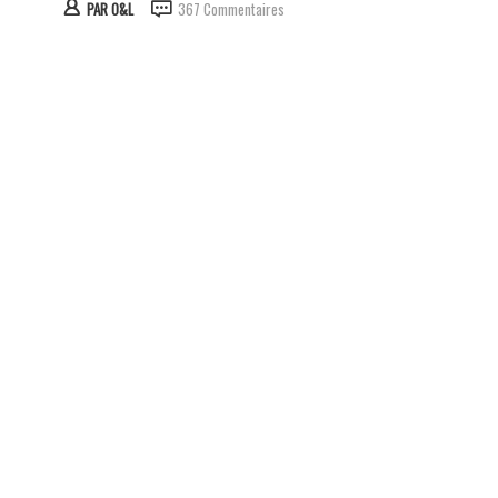
PAR
O&L
367 Commentaires