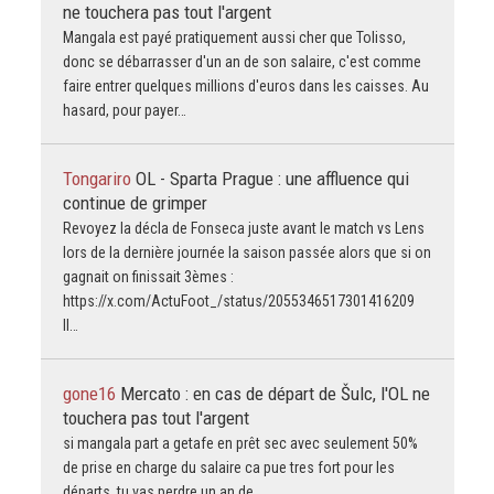
ne touchera pas tout l'argent
Mangala est payé pratiquement aussi cher que Tolisso,
donc se débarrasser d'un an de son salaire, c'est comme
faire entrer quelques millions d'euros dans les caisses. Au
hasard, pour payer…
Tongariro
OL - Sparta Prague : une affluence qui
continue de grimper
Revoyez la décla de Fonseca juste avant le match vs Lens
lors de la dernière journée la saison passée alors que si on
gagnait on finissait 3èmes :
https://x.com/ActuFoot_/status/2055346517301416209
Il…
gone16
Mercato : en cas de départ de Šulc, l'OL ne
touchera pas tout l'argent
si mangala part a getafe en prêt sec avec seulement 50%
de prise en charge du salaire ca pue tres fort pour les
départs. tu vas perdre un an de…