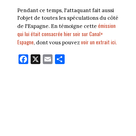
Pendant ce temps, l'attaquant fait aussi
l'objet de toutes les spéculations du côté
émission
de l'Espagne. En témoigne cette
qui lui était consacrée hier soir sur Canal+
Espagne
voir un extrait ici.
, dont vous pouvez
Fa
X
E
Pa
ce
m
rt
bo
ail
ag
ok
er