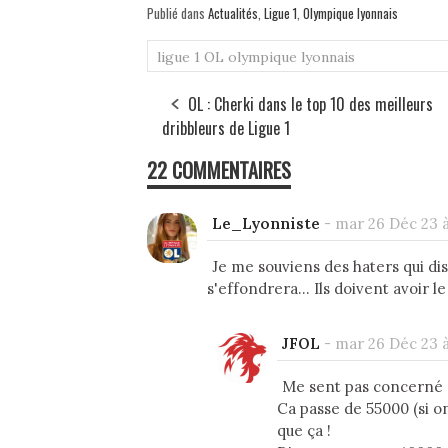
Publié dans
Actualités
,
Ligue 1
,
Olympique lyonnais
ligue 1
OL
olympique lyonnais
OL : Cherki dans le top 10 des meilleurs
dribbleurs de Ligue 1
22 COMMENTAIRES
Le_Lyonniste
-
mar 26 Déc 23 à
Je me souviens des haters qui dis
s'effondrera... Ils doivent avoir l
JFOL
-
mar 26 Déc 23 à
Me sent pas concerné m
Ca passe de 55000 (si on
que ça !