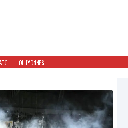
ATO
OL LYONNES