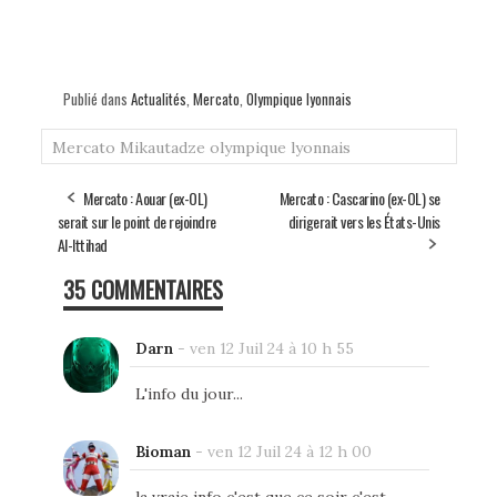
Publié dans
Actualités
,
Mercato
,
Olympique lyonnais
Mercato
Mikautadze
olympique lyonnais
Mercato : Aouar (ex-OL)
Mercato : Cascarino (ex-OL) se
serait sur le point de rejoindre
dirigerait vers les États-Unis
Al-Ittihad
35 COMMENTAIRES
Darn
-
ven 12 Juil 24 à 10 h 55
L'info du jour...
Bioman
-
ven 12 Juil 24 à 12 h 00
la vraie info c'est que ce soir c'est