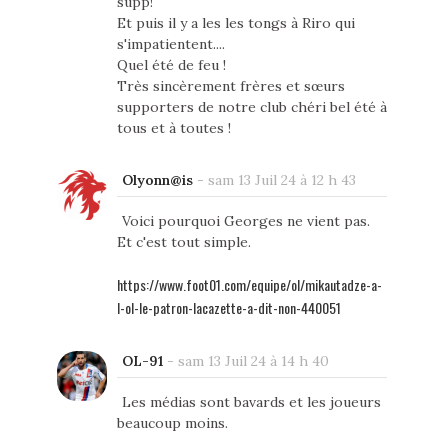
supp!
Et puis il y a les les tongs à Riro qui
s'impatientent....
Quel été de feu !
Très sincèrement frères et sœurs
supporters de notre club chéri bel été à
tous et à toutes !
Olyonn@is
-
sam 13 Juil 24 à 12 h 43
Voici pourquoi Georges ne vient pas.
Et c'est tout simple.
https://www.foot01.com/equipe/ol/mikautadze-a-
l-ol-le-patron-lacazette-a-dit-non-440051
OL-91
-
sam 13 Juil 24 à 14 h 40
Les médias sont bavards et les joueurs
beaucoup moins.