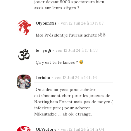
jouer devant 5000 spectateurs bien
assis sur leurs sièges ?
Olyonn@is
-
ven 12 Juil 24 à 13 h 07
Moi Président,je l'aurais acheté !✌️✌️
le_yogi
-
ven 12 Juil 24 à 13 h 33
Ça y est tu te lances ?
Jerinho
-
ven 12 Juil 24 à 13 h 16
On a des moyens pour acheter
extrêmement cher pour les joueurs de
Nottingham Forest mais pas de moyen (
inferieur prix ) pour acheter
Mikautadze .... ah ok, etrange.
OLVictory
-
ven 12 Juil 24 à 14 h 04