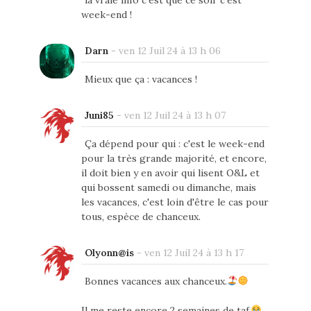
week-end !
Darn
-
ven 12 Juil 24 à 13 h 06
Mieux que ça : vacances !
Juni85
-
ven 12 Juil 24 à 13 h 07
Ça dépend pour qui : c'est le week-end
pour la très grande majorité, et encore,
il doit bien y en avoir qui lisent O&L et
qui bossent samedi ou dimanche, mais
les vacances, c'est loin d'être le cas pour
tous, espèce de chanceux.
Olyonn@is
-
ven 12 Juil 24 à 13 h 17
Bonnes vacances aux chanceux.
Il me reste encore 2 semaines de taf.