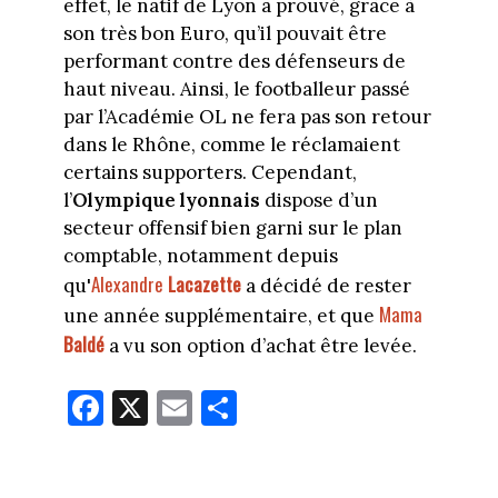
effet, le natif de Lyon a prouvé, grâce à
son très bon Euro, qu’il pouvait être
performant contre des défenseurs de
haut niveau. Ainsi, le footballeur passé
par l’Académie OL ne fera pas son retour
dans le Rhône, comme le réclamaient
certains supporters. Cependant,
l’
Olympique lyonnais
dispose d’un
secteur offensif bien garni sur le plan
comptable, notamment depuis
Alexandre
Lacazette
qu'
a décidé de rester
Mama
une année supplémentaire, et que
Baldé
a vu son option d’achat être levée.
Fa
X
E
Pa
ce
m
rt
bo
ail
ag