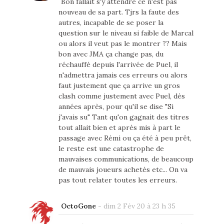
Bon fallait s'y attendre ce n'est pas
nouveau de sa part. Tjrs la faute des
autres, incapable de se poser la
question sur le niveau si faible de Marcal
ou alors il veut pas le montrer ?? Mais
bon avec JMA ça change pas, du
réchauffé depuis l'arrivée de Puel, il
n'admettra jamais ces erreurs ou alors
faut justement que ça arrive un gros
clash comme justement avec Puel, dès
années après, pour qu'il se dise "Si
j'avais su" Tant qu'on gagnait des titres
tout allait bien et après mis à part le
passage avec Rémi ou ça été à peu prêt,
le reste est une catastrophe de
mauvaises communications, de beaucoup
de mauvais joueurs achetés etc... On va
pas tout relater toutes les erreurs.
OctoGone
-
dim 2 Fév 20 à 23 h 35