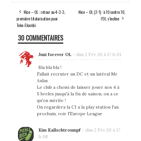
Nice – OL : retour au 4-3-3,
Nice – OL (2-1) : à 10 contre 10,
première titularisation pour
l’OL s’incline
Toko-Ekambi
30 COMMENTAIRES
Juni forever OL
-
dim 2 Fév 20 à 17 h 01
Bla bla bla !
Fallait recruter un DC et un latéral Mr
Aulas
Le club a choisi de laisser jouer nos 4 à
5 breles jusqu'à la fin de saison, on a ce
qu'on mérite !
On regardera la C1 a la play station l'an
prochain, voir l'Europe League
Kim Kallschtroumpf
-
dim 2 Fév 20 à 17
h 08