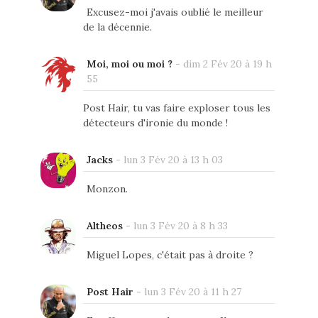
Excusez-moi j'avais oublié le meilleur
de la décennie.
Moi, moi ou moi ?
-
dim 2 Fév 20 à 19 h
55
Post Hair, tu vas faire exploser tous les
détecteurs d'ironie du monde !
Jacks
-
lun 3 Fév 20 à 13 h 03
Monzon.
Altheos
-
lun 3 Fév 20 à 8 h 33
Miguel Lopes, c'était pas à droite ?
Post Hair
-
lun 3 Fév 20 à 11 h 27