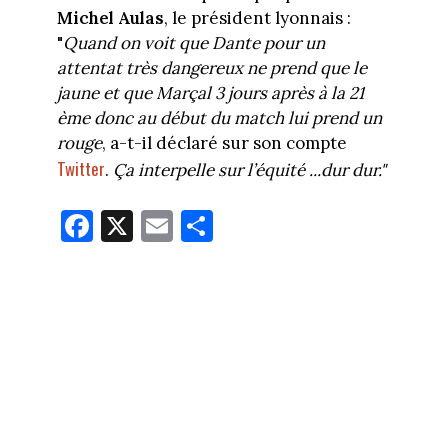
Michel Aulas
, le président lyonnais :
"
Quand on voit que Dante pour un
attentat très dangereux ne prend que le
jaune et que Marçal 3 jours après à la 21
ème donc au début du match lui prend un
rouge
, a-t-il déclaré sur son compte
Twitter
.
Ça interpelle sur l’équité ...dur dur."
Fa
X
E
Pa
ce
m
rt
bo
ail
ag
ok
er