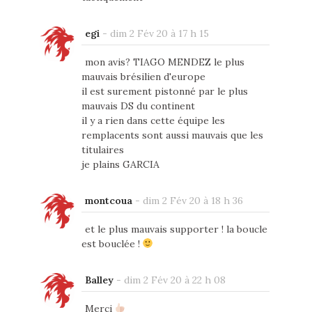
egi
-
dim 2 Fév 20 à 17 h 15
mon avis? TIAGO MENDEZ le plus
mauvais brésilien d'europe
il est surement pistonné par le plus
mauvais DS du continent
il y a rien dans cette équipe les
remplacents sont aussi mauvais que les
titulaires
je plains GARCIA
montcoua
-
dim 2 Fév 20 à 18 h 36
et le plus mauvais supporter ! la boucle
est bouclée !
Balley
-
dim 2 Fév 20 à 22 h 08
Merci