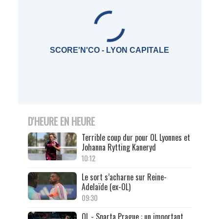
SCORE'N'CO - LYON CAPITALE
D'HEURE EN HEURE
Terrible coup dur pour OL Lyonnes et
Johanna Rytting Kaneryd
10:12
Le sort s’acharne sur Reine-
Adelaïde (ex-OL)
09:30
OL - Sparta Prague : un important