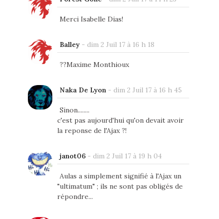
Merci Isabelle Dias!
Balley
-
dim 2 Juil 17 à 16 h 18
??Maxime Monthioux
Naka De Lyon
-
dim 2 Juil 17 à 16 h 45
Sinon........
c'est pas aujourd'hui qu'on devait avoir
la reponse de l'Ajax ?!
janot06
-
dim 2 Juil 17 à 19 h 04
Aulas a simplement signifié à l'Ajax un
"ultimatum" ; ils ne sont pas obligés de
répondre...