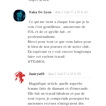
Naka De Lyon
-
dim 2 Juil 17 à 13 h 43
Ce qui me vient a chaque fois que je la
vois c'est gentillesse , amoureuse de
l'OL et de ce qu'elle fait , et
professionalisme.
Merci pour tout ce que vous faites pour
le bien de nos joueurs et de notre club .
En espérant vs y voir encore longtemps
faire cet exelent travail .
#TEAMOL
Juniryu69
-
dim 2 Juil 17 à 13 h 59
Magnifique article, quelle superbe
femme faite de diamant et d'émeraude.
Elle fait un travail fabuleux et pas de
tout repos, je comprends pourquoi les
anciennes recrues s'intègraient dès