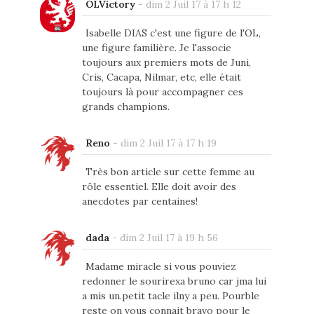
OLVictory
-
dim 2 Juil 17 à 17 h 12
Isabelle DIAS c'est une figure de l'OL,
une figure familière. Je l'associe
toujours aux premiers mots de Juni,
Cris, Cacapa, Nilmar, etc, elle était
toujours là pour accompagner ces
grands champions.
Reno
-
dim 2 Juil 17 à 17 h 19
Très bon article sur cette femme au
rôle essentiel. Elle doit avoir des
anecdotes par centaines!
dada
-
dim 2 Juil 17 à 19 h 56
Madame miracle si vous pouviez
redonner le sourirexa bruno car jma lui
a mis un.petit tacle ilny a peu. Pourble
reste on vous connait bravo pour le