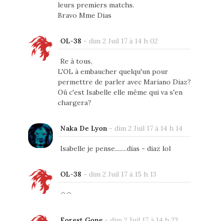
leurs premiers matchs.
Bravo Mme Dias
OL-38
-
dim 2 Juil 17 à 14 h 02
Re à tous,
L'OL à embaucher quelqu'un pour
permettre de parler avec Mariano Diaz?
Oû c'est Isabelle elle même qui va s'en
chargera?
Naka De Lyon
-
dim 2 Juil 17 à 14 h 14
Isabelle je pense........dias - diaz lol
OL-38
-
dim 2 Juil 17 à 15 h 13
^^
Forest Gone
-
dim 2 Juil 17 à 14 h 23