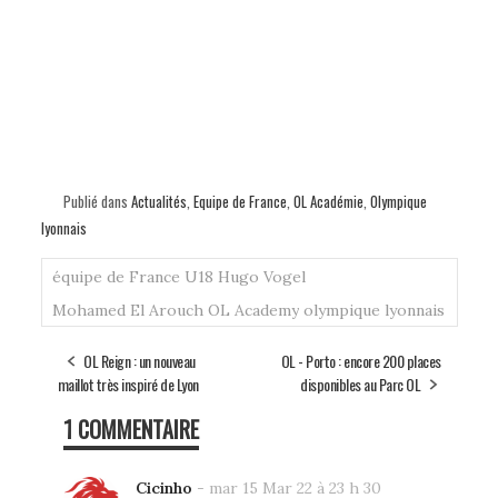
Publié dans
Actualités
,
Equipe de France
,
OL Académie
,
Olympique
lyonnais
équipe de France U18
Hugo Vogel
Mohamed El Arouch
OL Academy
olympique lyonnais
OL Reign : un nouveau
OL - Porto : encore 200 places
maillot très inspiré de Lyon
disponibles au Parc OL
1 COMMENTAIRE
Cicinho
-
mar 15 Mar 22 à 23 h 30