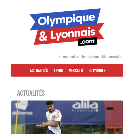
Accéder
au
contenu
Se connecter
Inscription
Mon compte
ACTUALITÉS
TKYDG
MERCATO
OL LYONNES
ACTUALITÉS