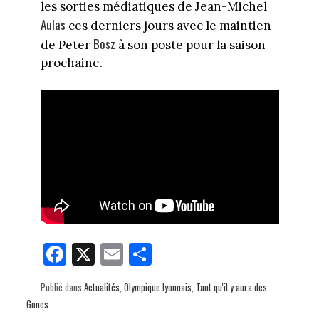
les sorties médiatiques de Jean-Michel
Aulas
ces derniers jours avec le maintien
Bosz
de Peter
à son poste pour la saison
prochaine.
Fa
X
E
Pa
ce
m
rt
Publié dans
Actualités
,
Olympique lyonnais
,
Tant qu'il y aura des
bo
ail
ag
Gones