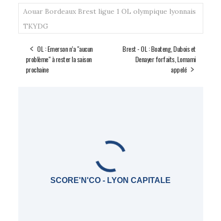
ok
er
Aouar
Bordeaux
Brest
ligue 1
OL
olympique lyonnais
TKYDG
OL : Emerson n’a "aucun
Brest - OL : Boateng, Dubois et
problème" à rester la saison
Denayer forfaits, Lomami
prochaine
appelé
SCORE'N'CO - LYON CAPITALE