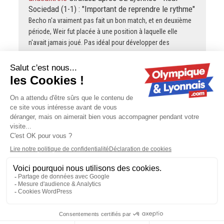
Sociedad (1-1) : "Important de reprendre le rythme"
Becho n'a vraiment pas fait un bon match, et en deuxième
période, Weir fut placée à une position à laquelle elle
n'avait jamais joué. Pas idéal pour développer des
attaques.…
Dom38
OL Lyonnes débute sa préparation par un
nul (1-1) contre la Real Sociedad
... " c'est l'OLL 8 titres européens contre la Real Sociedad, 0
titres "... Comparaison hasardeuse et bien étrange de
prendre en compte les titres de Coupe d'Europe féminine
pour…
Contactez-nous
-
Mentions légales
-
CGV
-
Politique de
confidentialité
-
Gestion des cookies
-
Lyon Capitale TV
Olympique-et-Lyonnais - 6 rue Gorge de Loup - 69009 Lyon