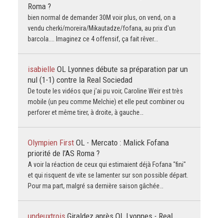
Roma ?
bien normal de demander 30M voir plus, on vend, on a
vendu cherki/moreira/Mikautadze/fofana, au prix d'un
barcola.... Imaginez ce 4 offensif, ça fait rêver...
isabielle
OL Lyonnes débute sa préparation par un
nul (1-1) contre la Real Sociedad
De toute les vidéos que j'ai pu voir, Caroline Weir est très
mobile (un peu comme Melchie) et elle peut combiner ou
perforer et même tirer, à droite, à gauche…
Olympien First
OL - Mercato : Malick Fofana
priorité de l’AS Roma ?
A voir la réaction de ceux qui estimaient déjà Fofana "fini"
et qui risquent de vite se lamenter sur son possible départ.
Pour ma part, malgré sa dernière saison gâchée…
undeuxtrois
Giraldez après OL Lyonnes - Real