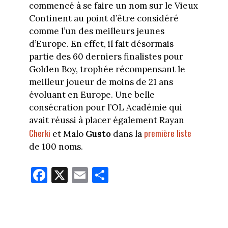
commencé à se faire un nom sur le Vieux
Continent au point d’être considéré
comme l’un des meilleurs jeunes
d’Europe. En effet, il fait désormais
partie des 60 derniers finalistes pour
Golden Boy, trophée récompensant le
meilleur joueur de moins de 21 ans
évoluant en Europe. Une belle
consécration pour l’OL Académie qui
avait réussi à placer également Rayan
Cherki
première liste
et Malo
Gusto
dans la
de 100 noms.
Fa
X
E
Pa
ce
m
rt
bo
ail
ag
ok
er