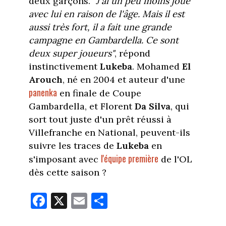
deux garçons.
"J'ai un peu moins joué
avec lui en raison de l'âge. Mais il est
aussi très fort, il a fait une grande
campagne en Gambardella. Ce sont
deux super joueurs"
, répond
instinctivement
Lukeba
. Mohamed
El
Arouch
, né en 2004 et auteur d'une
panenka
en finale de Coupe
Gambardella, et Florent
Da
Silva
, qui
sort tout juste d'un prêt réussi à
Villefranche en National, peuvent-ils
suivre les traces de
Lukeba
en
l'équipe première
s'imposant avec
de l'OL
dès cette saison ?
Fa
X
E
Pa
ce
m
rt