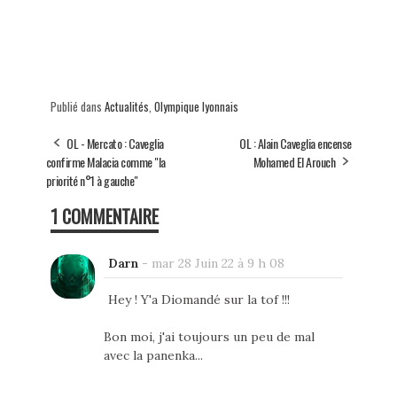
Publié dans
Actualités
,
Olympique lyonnais
OL - Mercato : Caveglia
OL : Alain Caveglia encense
confirme Malacia comme "la
Mohamed El Arouch
priorité n°1 à gauche"
1 COMMENTAIRE
Darn
-
mar 28 Juin 22 à 9 h 08
Hey ! Y'a Diomandé sur la tof !!!
Bon moi, j'ai toujours un peu de mal
avec la panenka...