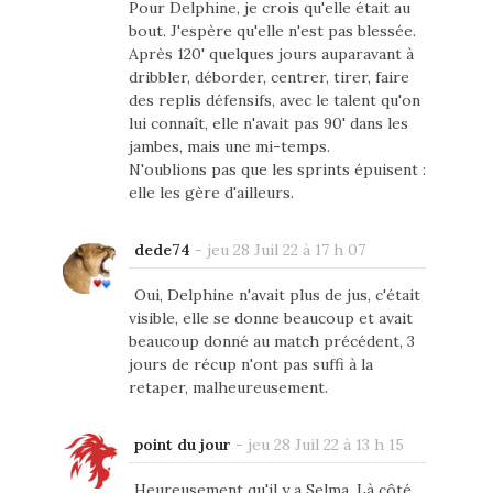
Pour Delphine, je crois qu'elle était au
bout. J'espère qu'elle n'est pas blessée.
Après 120' quelques jours auparavant à
dribbler, déborder, centrer, tirer, faire
des replis défensifs, avec le talent qu'on
lui connaît, elle n'avait pas 90' dans les
jambes, mais une mi-temps.
N'oublions pas que les sprints épuisent :
elle les gère d'ailleurs.
dede74
-
jeu 28 Juil 22 à 17 h 07
Oui, Delphine n'avait plus de jus, c'était
visible, elle se donne beaucoup et avait
beaucoup donné au match précédent, 3
jours de récup n'ont pas suffi à la
retaper, malheureusement.
point du jour
-
jeu 28 Juil 22 à 13 h 15
Heureusement qu'il y a Selma. Là côté