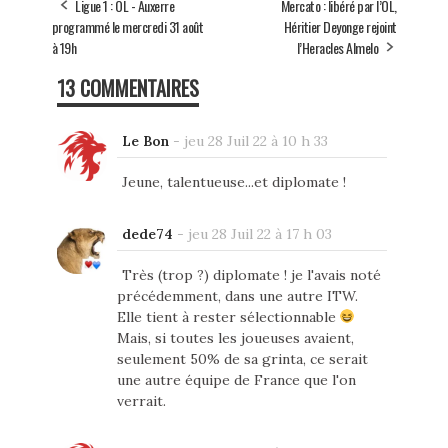
ok
er
Ligue 1 : OL - Auxerre
Mercato : libéré par l’OL,
programmé le mercredi 31 août
Héritier Deyonge rejoint
à 19h
l’Heracles Almelo
13 COMMENTAIRES
Le Bon
-
jeu 28 Juil 22 à 10 h 33
Jeune, talentueuse...et diplomate !
dede74
-
jeu 28 Juil 22 à 17 h 03
Très (trop ?) diplomate ! je l'avais noté
précédemment, dans une autre ITW.
Elle tient à rester sélectionnable
Mais, si toutes les joueuses avaient,
seulement 50% de sa grinta, ce serait
une autre équipe de France que l'on
verrait.