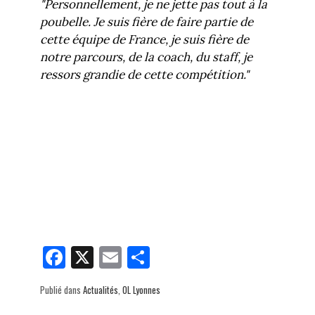
"Personnellement, je ne jette pas tout à la
poubelle. Je suis fière de faire partie de
cette équipe de France, je suis fière de
notre parcours, de la coach, du staff, je
ressors grandie de cette compétition."
Fa
X
E
Pa
ce
m
rt
Publié dans
Actualités
,
OL Lyonnes
bo
ail
ag