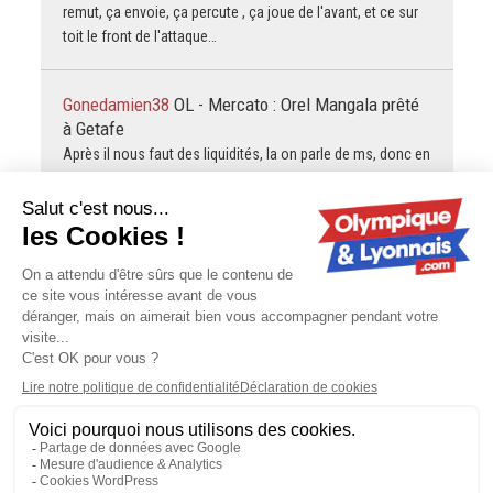
remut, ça envoie, ça percute , ça joue de l'avant, et ce sur
toit le front de l'attaque…
Gonedamien38
OL - Mercato : Orel Mangala prêté
à Getafe
Après il nous faut des liquidités, la on parle de ms, donc en
plus de moreira, snif, encore 1 au moins 1 importante
vente attendu... mais ce joueur me plaît…
Gonedamien38
OL - Mercato : Orel Mangala prêté
à Getafe
Sur les 2 premiers paragraphes j'aurais pas dis mieux, moi
aussi j'ai croisé les doigts pour la visite... Et si le sud
coréen vient, il a l'air pas mal, moi…
Contactez-nous
-
Mentions légales
-
CGV
-
Politique de
confidentialité
-
Gestion des cookies
-
Lyon Capitale TV