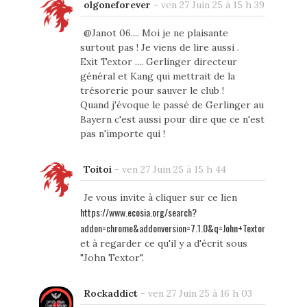
olgoneforever
-
ven 27 Juin 25 à 15 h 39
@Janot 06.... Moi je ne plaisante
surtout pas ! Je viens de lire aussi .
Exit Textor .... Gerlinger directeur
général et Kang qui mettrait de la
trésorerie pour sauver le club !
Quand j'évoque le passé de Gerlinger au
Bayern c'est aussi pour dire que ce n'est
pas n'importe qui !
Toitoi
-
ven 27 Juin 25 à 15 h 44
Je vous invite à cliquer sur ce lien
https://www.ecosia.org/search?
addon=chrome&addonversion=7.1.0&q=John+Textor
et à regarder ce qu'il y a d'écrit sous
"John Textor".
Rockaddict
-
ven 27 Juin 25 à 16 h 03