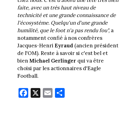
chez nous. C'est d'abord une tête très bien
faite, avec un très haut niveau de
technicité et une grande connaissance de
l'écosystème. Quelqu'un d'une grande
humilité, que le foot n'a pas rendu fou",
a
notamment confié à nos confrères
Jacques-Henri
Eyraud
(ancien président
de l'OM). Reste à savoir si c'est bel et
bien
Michael Gerlinger
qui va être
choisi par les actionnaires d'Eagle
Football.
Fa
X
E
Pa
ce
m
rt
bo
ail
ag
ok
er