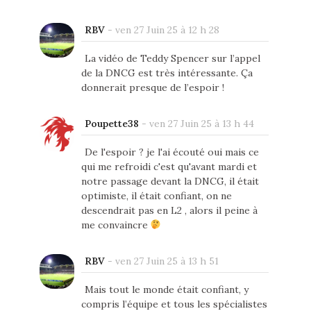
RBV
-
ven 27 Juin 25 à 12 h 28
La vidéo de Teddy Spencer sur l’appel
de la DNCG est très intéressante. Ça
donnerait presque de l’espoir !
Poupette38
-
ven 27 Juin 25 à 13 h 44
De l'espoir ? je l'ai écouté oui mais ce
qui me refroidi c'est qu'avant mardi et
notre passage devant la DNCG, il était
optimiste, il était confiant, on ne
descendrait pas en L2 , alors il peine à
me convaincre
RBV
-
ven 27 Juin 25 à 13 h 51
Mais tout le monde était confiant, y
compris l’équipe et tous les spécialistes