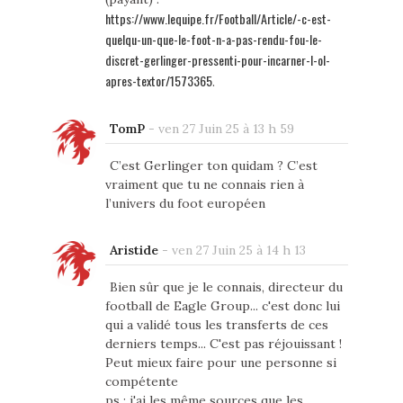
https://www.lequipe.fr/Football/Article/-c-est-
quelqu-un-que-le-foot-n-a-pas-rendu-fou-le-
discret-gerlinger-pressenti-pour-incarner-l-ol-
apres-textor/1573365
.
TomP
-
ven 27 Juin 25 à 13 h 59
C’est Gerlinger ton quidam ? C’est
vraiment que tu ne connais rien à
l’univers du foot européen
Aristide
-
ven 27 Juin 25 à 14 h 13
Bien sûr que je le connais, directeur du
football de Eagle Group... c'est donc lui
qui a validé tous les transferts de ces
derniers temps... C'est pas réjouissant !
Peut mieux faire pour une personne si
compétente
ps : j'ai les même sources que les