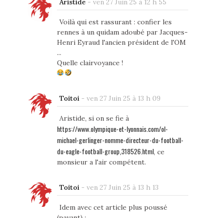
Aristide
-
ven 27 Juin 25 à 12 h 55
Voilà qui est rassurant : confier les
rennes à un quidam adoubé par Jacques-
Henri Eyraud l'ancien président de l'OM
...
Quelle clairvoyance !
Toitoi
-
ven 27 Juin 25 à 13 h 09
Aristide, si on se fie à
https://www.olympique-et-lyonnais.com/ol-
michael-gerlinger-nomme-directeur-du-football-
du-eagle-football-group,318526.html
, ce
monsieur a l'air compétent.
Toitoi
-
ven 27 Juin 25 à 13 h 13
Idem avec cet article plus poussé
(payant) :