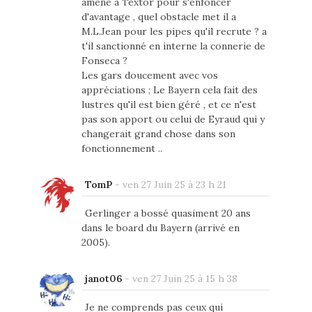
amené à Textor pour s'enfoncer
d'avantage , quel obstacle met il a
M.L.Jean pour les pipes qu'il recrute ? a
t'il sanctionné en interne la connerie de
Fonseca ?
Les gars doucement avec vos
appréciations ; Le Bayern cela fait des
lustres qu'il est bien géré , et ce n'est
pas son apport ou celui de Eyraud qui y
changerait grand chose dans son
fonctionnement ..
TomP
-
ven 27 Juin 25 à 23 h 21
Gerlinger a bossé quasiment 20 ans
dans le board du Bayern (arrivé en
2005).
janot06
-
ven 27 Juin 25 à 15 h 38
Je ne comprends pas ceux qui