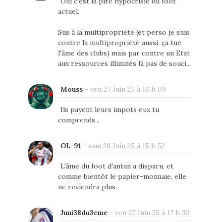
Oui c'est la pire hypocrisie du foot
actuel.
Sus à la multipropriété (et perso je suis
contre la multipropriété aussi, ça tue
l'âme des clubs) mais par contre un Etat
aux ressources illimités là pas de souci...
Mouss
-
ven 27 Juin 25 à 16 h 09
Ils payent leurs impots eux tu
comprends...
OL-91
-
sam 28 Juin 25 à 15 h 52
L'âme du foot d'antan a disparu, et
comme bientôt le papier-monnaie, elle
ne reviendra plus.
Juni38du3eme
-
ven 27 Juin 25 à 17 h 30