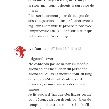
devienne le Bayern français...Tout peut
arriver maintenant depuis la surprise de
mardi!
Plus sérieusement je ne doute pas de
ses compétences pour préparer avec la
rigueur allemande le prochain rdv avec
l'impitoyable DNCG. Bien sûr il faut que
la trésorerie l'accompagne...
vauban
-
ven 27 Juin 25 à 16 h 13
olgoneforever
Ne confonds pas se servir du modèle
allemand et embaucher du personnel
allemand , Aulas l'a montré tout au long
de sa vie qu'il aimait s'entourer de
français , moins dans ses dernières
années ..
Je lis aujourd 'hui que Gerlinger serait
compétent , ah bon depuis combien de
temps est il entre nos murs ? qu'a t'il