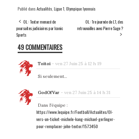
Publié dans
Actualités
,
Ligue 1
,
Olympique lyonnais
OL : Textor menacé de
OL : 1re journée de L1, des
poursuites judiciaires par Iconic
retrouvailles avec Pierre Sage ?
Sports
49 COMMENTAIRES
Toitoi
-
ven 27 Juin 25 à 12 h 19
Si seulement...
GodOfVar
-
ven 27 Juin 25 à 14 h 31
Dans l'équipe :
https://www.lequipe.fr/Football/Actualites/Ol-
vers-un-ticket-michele-kang-michael-gerlinger-
pour-remplacer-john-textor/1573450