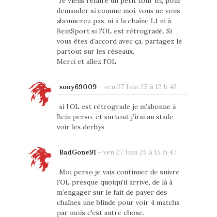
Je viens refaire un petit tour ici, pour
demander si comme moi, vous ne vous
abonnerez pas, ni à la chaîne L1 ni à
BeinSport si l'OL est rétrogradé. Si
vous êtes d'accord avec ça, partagez le
partout sur les réseaux.
Merci et allez l'OL
sony69009
-
ven 27 Juin 25 à 12 h 42
si l’OL est rétrograde je m’abonne à
Bein perso. et surtout j’irai au stade
voir les derbys
BadGone91
-
ven 27 Juin 25 à 15 h 47
Moi perso je vais continuer de suivre
l'OL presque quoiqu'il arrive, de là à
m'engager sur le fait de payer des
chaînes une blinde pour voir 4 matchs
par mois c'est autre chose.