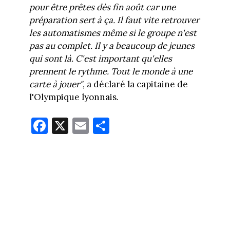
pour être prêtes dès fin août car une
préparation sert à ça. Il faut vite retrouver
les automatismes même si le groupe n'est
pas au complet. Il y a beaucoup de jeunes
qui sont là. C'est important qu'elles
prennent le rythme. Tout le monde à une
carte à jouer"
, a déclaré la capitaine de
l'Olympique lyonnais.
Fa
X
E
Pa
ce
m
rt
bo
ail
ag
ok
er