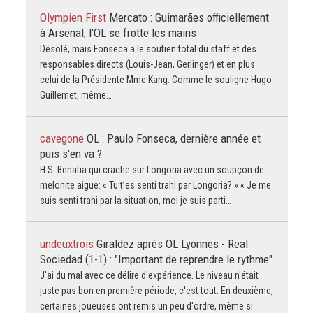
Olympien First
Mercato : Guimarães officiellement
à Arsenal, l'OL se frotte les mains
Désolé, mais Fonseca a le soutien total du staff et des
responsables directs (Louis-Jean, Gerlinger) et en plus
celui de la Présidente Mme Kang. Comme le souligne Hugo
Guillemet, même…
cavegone
OL : Paulo Fonseca, dernière année et
puis s'en va ?
H.S: Benatia qui crache sur Longoria avec un soupçon de
melonite aigue: « Tu t’es senti trahi par Longoria? » « Je me
suis senti trahi par la situation, moi je suis parti…
undeuxtrois
Giraldez après OL Lyonnes - Real
Sociedad (1-1) : "Important de reprendre le rythme"
J'ai du mal avec ce délire d'expérience. Le niveau n'était
juste pas bon en première période, c'est tout. En deuxième,
certaines joueuses ont remis un peu d'ordre, même si