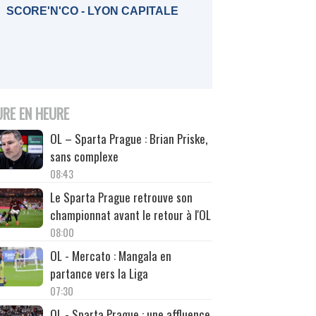
SCORE'N'CO - LYON CAPITALE
URE EN HEURE
OL – Sparta Prague : Brian Priske,
sans complexe
08:43
Le Sparta Prague retrouve son
championnat avant le retour à l'OL
08:00
OL - Mercato : Mangala en
partance vers la Liga
07:30
OL - Sparta Prague : une affluence