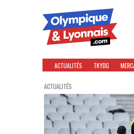
Accéder
au
contenu
ACTUALITÉS
TKYDG
MERC
ACTUALITÉS