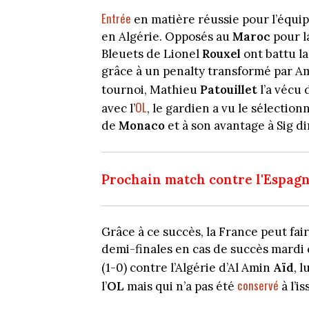
Entrée
en matière réussie pour l’équi
en Algérie. Opposés au
Maroc
pour l
Bleuets de Lionel
Rouxel
ont battu la
grâce à un penalty transformé par 
tournoi, Mathieu
Patouillet
l’a vécu 
OL
avec l’
, le gardien a vu le sélection
de
Monaco
et à son avantage à Sig d
Prochain match contre l'Espag
Grâce à ce succès, la France peut fair
demi-finales en cas de succès mardi c
(1-0) contre l’Algérie d’Al Amin
Aïd
, l
conservé
l’
OL
mais qui n’a pas été
à l’i