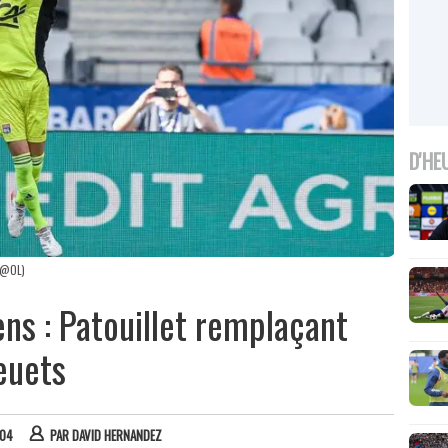
D'HE
: @OL)
ns : Patouillet remplaçant
leuets
:04
PAR
DAVID HERNANDEZ