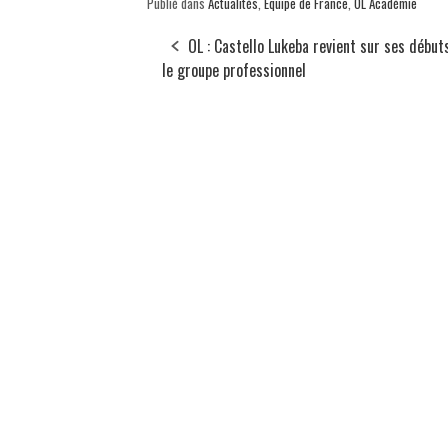
Publié dans
Actualités
,
Equipe de France
,
OL Académie
OL : Castello Lukeba revient sur ses début
le groupe professionnel