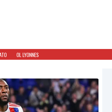
ATO
OL LYONNES