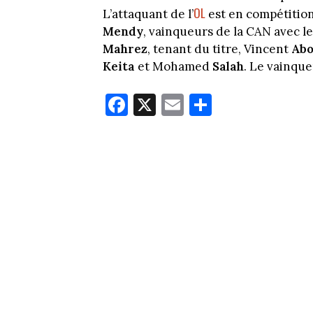
OL
L’attaquant de l’
est en compétitio
Mendy
, vainqueurs de la CAN avec l
Mahrez
, tenant du titre, Vincent
Abo
Keita
et Mohamed
Salah
. Le vainque
Fa
X
E
Pa
ce
m
rt
bo
ail
ag
ok
er