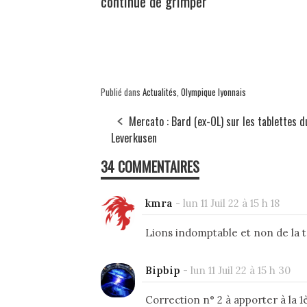
continue de grimper
Publié dans
Actualités
,
Olympique lyonnais
Mercato : Bard (ex-OL) sur les tablettes d
Leverkusen
34 COMMENTAIRES
kmra
-
lun 11 Juil 22 à 15 h 18
Lions indomptable et non de la 
Bipbip
-
lun 11 Juil 22 à 15 h 30
Correction n° 2 à apporter à la 