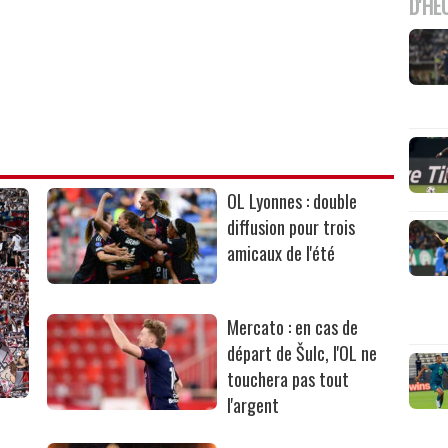
D'HE
OL Lyonnes : double
diffusion pour trois
amicaux de l'été
Mercato : en cas de
départ de Šulc, l'OL ne
touchera pas tout
l'argent