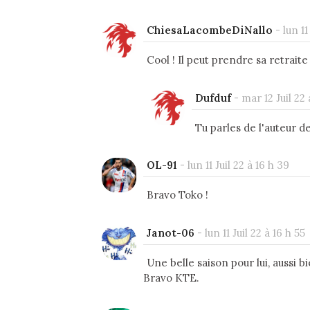
ChiesaLacombeDiNallo
-
lun 11
Cool ! Il peut prendre sa retrait
Dufduf
-
mar 12 Juil 22
Tu parles de l'auteur de 
OL-91
-
lun 11 Juil 22 à 16 h 39
Bravo Toko !
Janot-06
-
lun 11 Juil 22 à 16 h 55
Une belle saison pour lui, aussi 
Bravo KTE.