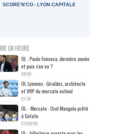
SCORE'N'CO - LYON CAPITALE
URE EN HEURE
OL : Paulo Fonseca, dernière année
et puis s'en va ?
08:00
OL Lyonnes : Giraldez, architecte
et VRP du mercato estival
07:30
OL - Mercato : Orel Mangala prêté
à Getafe
07/08/26
OL : billetterie ouverte pour les