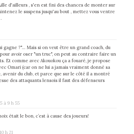
le d'ailleurs , s'en est fini des chances de monter sur
aintenez le suspens jusqu'au bout , mettez vous ventre
.
 gagne ?"... Mais si on veut être un grand coach, du
our avoir oser "un truc", on peut au contraire faire un
s. Et comme avec Akouokou ça a fouaré, je propose
vec Omari (car on ne lui a jamais vraiment donné sa
avenir du club, et parce que sur le côté il a montré
vitesse des attaquants lensois il faut des défenseurs
5 à 9 h 55
ix était le bon, c’est à cause des joueurs!
10 h 21