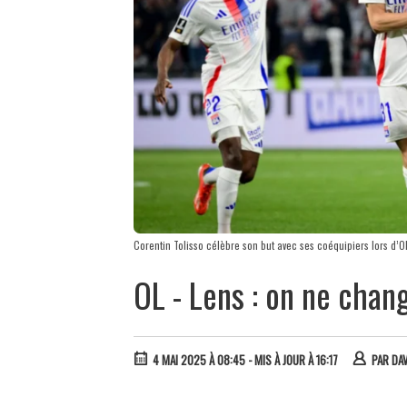
Corentin Tolisso célèbre son but avec ses coéquipiers lors d’
OL - Lens : on ne chan
4 MAI 2025 À 08:45
- MIS À JOUR À 16:17
PAR
DA