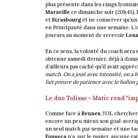
plus présente dans les rangs lyonnai
Marseille
ce dimanche soir (20h45), 
et
Strasbourg
et ne conserver qu’un
en Principauté dans une semaine. L’ob
joueurs au moment de recevoir
Len
En ce sens, la volonté du coach sera 
obtenue samedi dernier, déjà à domic
d’ailleurs pas caché qu’il avait appré
match. On a joué avec intensité, on a 
fait preuve de patience avec le ballon
Le duo Tolisso - Matic rend "imp
Comme face à
Rennes
, l’OL chercher
encore un peu mieux son goal-averag
un seul match par semaine et une tac
Fonseca
n’a, sur le papier, aucune r