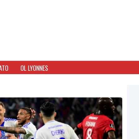
ATO
OL LYONNES