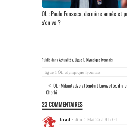
OL : Paulo Fonseca, dernière année et p
s'en va ?
Publié dans
Actualités
,
Ligue 1
,
Olympique lyonnais
ligue 1
ÔL
olympique lyonnais
OL : Mikautadze attendait Lacazette, il a e
Cherki
23 COMMENTAIRES
brad
-
dim 4 Mai 25 à 9 h 04