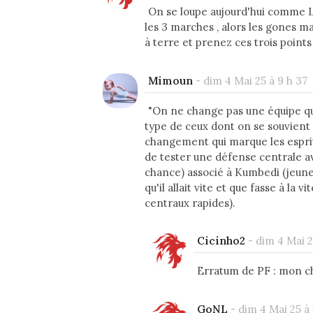
On se loupe aujourd'hui comme Lil
les 3 marches , alors les gones m
à terre et prenez ces trois points 
Mimoun
-
dim 4 Mai 25 à 9 h 37
"On ne change pas une équipe qui
type de ceux dont on se souvient p
changement qui marque les esprit
de tester une défense centrale a
chance) associé à Kumbedi (jeune, 
qu'il allait vite et que fasse à la 
centraux rapides).
Cicinho2
-
dim 4 Mai 2
Erratum de PF : mon cho
GoNL
-
dim 4 Mai 25 à 