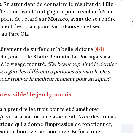
s. En attendant de connaitre le résultat de
Lille -
l’OL doit avant tout gagner pour recoller à
Nice
 point de retard sur
Monaco
, avant de se rendre
jectif est clair pour Paulo
Fonseca
et ses
s
au Parc OL.
(4-1)
sûrement de surfer sur la belle victoire
ile, contre le
Stade Rennais
. Le Portugais n’a
cié le visage montré.
"J’ai beaucoup aimé le dernier
bien géré les différentes périodes du match. On a
 pour trouver le meilleur moment pour attaquer."
révisible" le jeu lyonnais
a à prendre les trois points et à améliorer
e vu la situation au classement. Avec désormais
tique qui a donné l’impression de fonctionner,
aison de bouleverser son onze. Enfin, à une