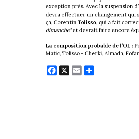
exception près. Avec la suspension 
devra effectuer un changement qui
ça, Corentin
Tolisso
, qui a fait corr
dimanche"
et devrait faire encore é
La composition probable de l’OL :
Pe
Matic, Tolisso - Cherki, Almada, Fof
Fa
X
E
Pa
ce
m
rt
bo
ail
ag
ok
er