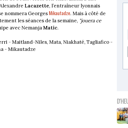
d’Alexandre
Lacazette
, l’entraîneur lyonnais
Mikautadze
 se nommera Georges
. Mais à côté de
ectement les séances de la semaine,
"jouera ce
quipe avec Nemanja
Matic
.
rri - Maitland-Niles, Mata, Niakhaté, Tagliafico -
ana - Mikautadze
D'HE