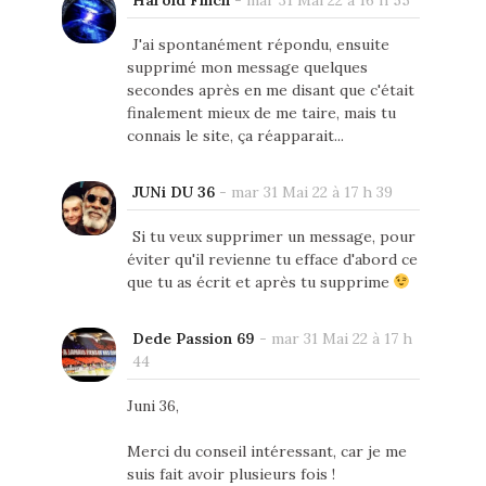
J'ai spontanément répondu, ensuite
supprimé mon message quelques
secondes après en me disant que c'était
finalement mieux de me taire, mais tu
connais le site, ça réapparait...
JUNi DU 36
-
mar 31 Mai 22 à 17 h 39
Si tu veux supprimer un message, pour
éviter qu'il revienne tu efface d'abord ce
que tu as écrit et après tu supprime
Dede Passion 69
-
mar 31 Mai 22 à 17 h
44
Juni 36,
Merci du conseil intéressant, car je me
suis fait avoir plusieurs fois !