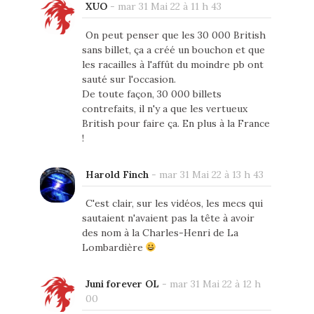
XUO
-
mar 31 Mai 22 à 11 h 43
On peut penser que les 30 000 British
sans billet, ça a créé un bouchon et que
les racailles à l'affût du moindre pb ont
sauté sur l'occasion.
De toute façon, 30 000 billets
contrefaits, il n'y a que les vertueux
British pour faire ça. En plus à la France
!
Harold Finch
-
mar 31 Mai 22 à 13 h 43
C'est clair, sur les vidéos, les mecs qui
sautaient n'avaient pas la tête à avoir
des nom à la Charles-Henri de La
Lombardière
Juni forever OL
-
mar 31 Mai 22 à 12 h
00