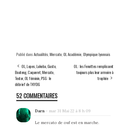
Publié dans
Actualités
,
Mercato
,
OL Académie
,
Olympique lyonnais
OL, Lopes, Lukeba, Gusto,
OL : les Fenottes remplissent
Boateng, Caqueret, Mercato,
toujours plus leur armoire à
Textor, OL féminin, PSG : le
trophée
débrief de TKYDG
52 COMMENTAIRES
Darn
-
mar 31 Mai 22 à 8 h 09
Le mercato de ouf est en marche.