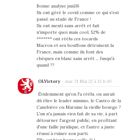
Bonne analyse juni36
Ils ont géré le covid comme ce qui s'est
passé au stade de France !
Ils ont menti sans arrêt et fait
n'importe quoi mais cool, 52% de
******* ont réélu ces tocards
Macron et ses bouffons détruisent la
France, mais comme ils font des
chèques en blanc sans arrêt ... Jusqu'à
quand ??
OLVictory
-
mar 31 Mai 22 à 12 h 10
Évidemment qu'on l'a réélu, on aurait
dû élire le leader minimo, le Castro de la
Canebière ou Maruine la vieille bourge ?
L'un n'a jamais rien fait de sa vie, à part
détourner l'argent public, en profitant
d'une faille juridique, et l'autre a juste
réussi à ruiner son parti.
Elle est bien bonne celle-là !