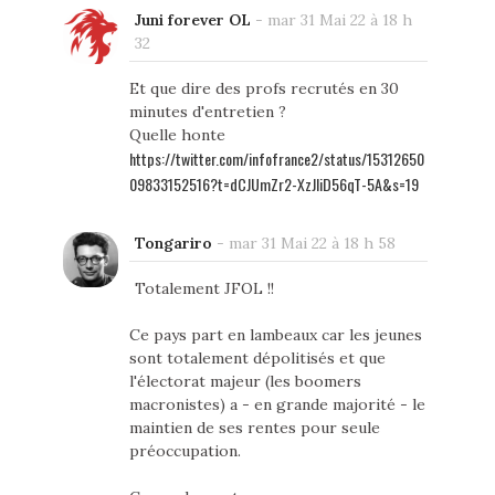
Juni forever OL
-
mar 31 Mai 22 à 18 h
32
Et que dire des profs recrutés en 30
minutes d'entretien ?
Quelle honte
https://twitter.com/infofrance2/status/15312650
09833152516?t=dCJUmZr2-XzJliD56qT-5A&s=19
Tongariro
-
mar 31 Mai 22 à 18 h 58
Totalement JFOL !!
Ce pays part en lambeaux car les jeunes
sont totalement dépolitisés et que
l'électorat majeur (les boomers
macronistes) a - en grande majorité - le
maintien de ses rentes pour seule
préoccupation.