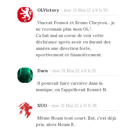
OLVictory
-
mar 31 Mai 22 à 8 h 30
Vincent Ponsot et Bruno Cheyrou… je
ne reconnais plus mon OL !
Ca fait mal au coeur de voir cette
déchéance après avoir eu durant des
années une direction forte,
sportivement et financièrement.
Darn
-
mar 31 Mai 22 à 8 h 33
Il pourrait faire carrière dans la
musique, on l'appellerait Bonnet N.
XUO
-
mar 31 Mai 22 à 11 h 38
Même Noam tout court. Zut, c'est déjà
pris, alors Noam B.