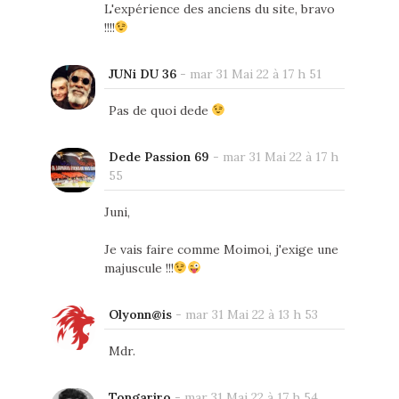
L'expérience des anciens du site, bravo
!!!!
JUNi DU 36
-
mar 31 Mai 22 à 17 h 51
Pas de quoi dede
Dede Passion 69
-
mar 31 Mai 22 à 17 h
55
Juni,
Je vais faire comme Moimoi, j'exige une
majuscule !!!
Olyonn@is
-
mar 31 Mai 22 à 13 h 53
Mdr.
Tongariro
-
mar 31 Mai 22 à 17 h 54