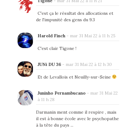
Tigone
-
mar 31 Mai 22 à 11 h 21
C'est ça le résultat des allocations et
de l'impunité des gens du 9.3
Harold Finch
-
mar 31 Mai 22 à 11 h 25
C'est clair Tigone !
JUNi DU 36
-
mar 31 Mai 22 à 12 h 30
Et de Levallois et Neuilly-sur-Seine
Juninho Pernambucano
-
mar 31 Mai 22
à 11 h 28
Darmanin ment comme il respire , mais
il est à bonne école avec le psychopathe
à la tête du pays ...