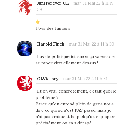
Juni forever OL
-
mar 31 Mai 22 à 11 h
59
Tous des fumiers
Harold Finch
-
mar 31 Mai 22 à 11 h 30
Pas de politique ici, sinon ça va encore
se taper virtuellement dessus !
OLVictory
-
mar 31 Mai 22 à 11 h 31
Et en vrai, concrètement, c'était quoi le
problème ?
Parce qu'on entend plein de gens nous
dire ce qui ne s'est PAS passé, mais je
n'ai pas vraiment lu quelqu'un expliquer
précisément où ça a dérapé.