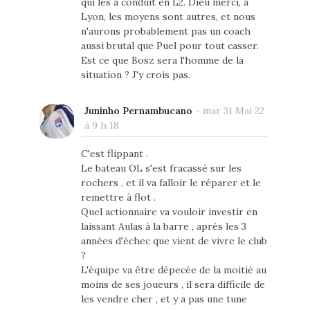
qui les a conduit en L2. Dieu merci, à
Lyon, les moyens sont autres, et nous
n'aurons probablement pas un coach
aussi brutal que Puel pour tout casser.
Est ce que Bosz sera l'homme de la
situation ? J'y crois pas.
Juninho Pernambucano
-
mar 31 Mai 22
à 9 h 18
C'est flippant .
Le bateau OL s'est fracassé sur les
rochers , et il va falloir le réparer et le
remettre à flot .
Quel actionnaire va vouloir investir en
laissant Aulas à la barre , après les 3
années d'échec que vient de vivre le club
?
L'équipe va être dépecée de la moitié au
moins de ses joueurs , il sera difficile de
les vendre cher , et y a pas une tune