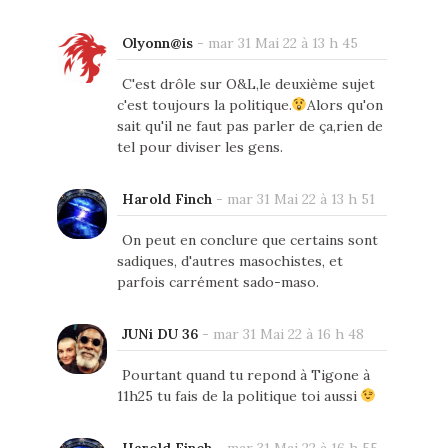
Olyonn@is
-
mar 31 Mai 22 à 13 h 45
C'est drôle sur O&L,le deuxième sujet
c'est toujours la politique.
Alors qu'on
sait qu'il ne faut pas parler de ça,rien de
tel pour diviser les gens.
Harold Finch
-
mar 31 Mai 22 à 13 h 51
On peut en conclure que certains sont
sadiques, d'autres masochistes, et
parfois carrément sado-maso.
JUNi DU 36
-
mar 31 Mai 22 à 16 h 48
Pourtant quand tu repond à Tigone à
11h25 tu fais de la politique toi aussi
Harold Finch
-
mar 31 Mai 22 à 16 h 55