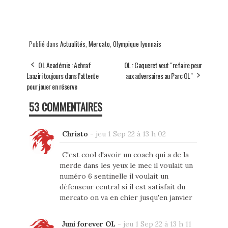
Publié dans
Actualités
,
Mercato
,
Olympique lyonnais
OL Académie : Achraf
OL : Caqueret veut "refaire peur
Laaziri toujours dans l’attente
aux adversaires au Parc OL"
pour jouer en réserve
53 COMMENTAIRES
Christo
-
jeu 1 Sep 22 à 13 h 02
C'est cool d'avoir un coach qui a de la
merde dans les yeux le mec il voulait un
numéro 6 sentinelle il voulait un
défenseur central si il est satisfait du
mercato on va en chier jusqu'en janvier
Juni forever OL
-
jeu 1 Sep 22 à 13 h 11