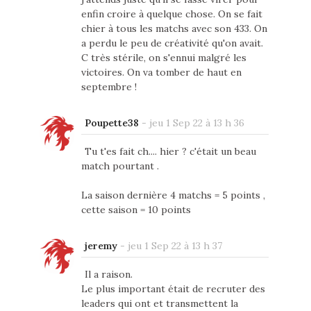
enfin croire à quelque chose. On se fait
chier à tous les matchs avec son 433. On
a perdu le peu de créativité qu'on avait.
C très stérile, on s'ennui malgré les
victoires. On va tomber de haut en
septembre !
Poupette38
-
jeu 1 Sep 22 à 13 h 36
Tu t'es fait ch.... hier ? c'était un beau
match pourtant .
La saison dernière 4 matchs = 5 points ,
cette saison = 10 points
jeremy
-
jeu 1 Sep 22 à 13 h 37
Il a raison.
Le plus important était de recruter des
leaders qui ont et transmettent la