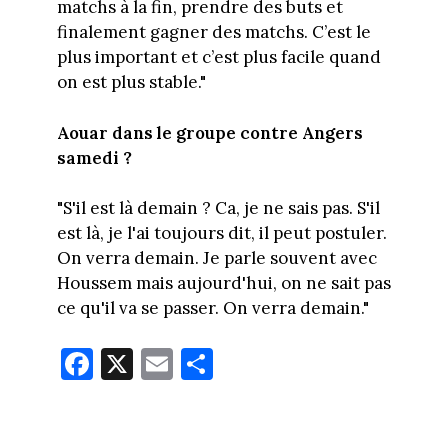
matchs à la fin, prendre des buts et
finalement gagner des matchs. C’est le
plus important et c’est plus facile quand
on est plus stable."
Aouar dans le groupe contre Angers
samedi ?
"S'il est là demain ? Ca, je ne sais pas. S'il
est là, je l'ai toujours dit, il peut postuler.
On verra demain. Je parle souvent avec
Houssem mais aujourd'hui, on ne sait pas
ce qu'il va se passer. On verra demain."
Fa
X
E
Pa
ce
m
rt
bo
ail
ag