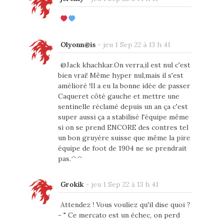
Olyonn@is
-
jeu 1 Sep 22 à 13 h 41
@Jack khachkar.On verra,il est nul c'est
bien vrai! Même hyper nul,mais il s'est
amélioré !Il a eu la bonne idée de passer
Caqueret côté gauche et mettre une
sentinelle réclamé depuis un an ça c'est
super aussi ça a stabilisé l'équipe même
si on se prend ENCORE des contres tel
un bon gruyère suisse que même la pire
équipe de foot de 1904 ne se prendrait
pas.^^
Grokik
-
jeu 1 Sep 22 à 13 h 41
Attendez ! Vous vouliez qu'il dise quoi ?
- " Ce mercato est un échec, on perd