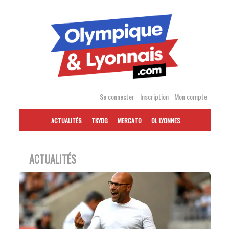
Accéder
au
contenu
Se connecter
Inscription
Mon compte
ACTUALITÉS
TKYDG
MERCATO
OL LYONNES
ACTUALITÉS