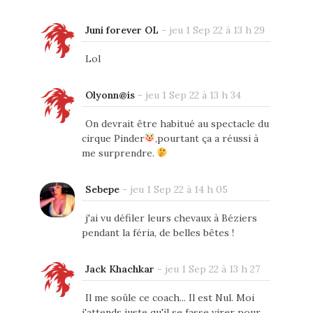
Juni forever OL
-
jeu 1 Sep 22 à 13 h 29
Lol
Olyonn@is
-
jeu 1 Sep 22 à 13 h 34
On devrait être habitué au spectacle du
cirque Pinder
,pourtant ça a réussi à
me surprendre.
Sebepe
-
jeu 1 Sep 22 à 14 h 05
j'ai vu défiler leurs chevaux à Béziers
pendant la féria, de belles bêtes !
Jack Khachkar
-
jeu 1 Sep 22 à 13 h 27
Il me soûle ce coach... Il est Nul. Moi
j'attends juste qu'il se fasse virer pour