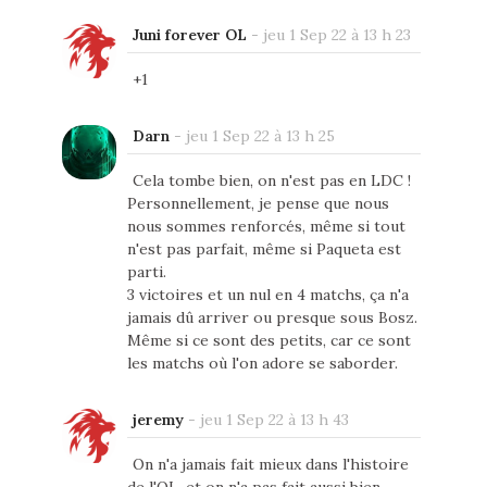
Juni forever OL
-
jeu 1 Sep 22 à 13 h 23
+1
Darn
-
jeu 1 Sep 22 à 13 h 25
Cela tombe bien, on n'est pas en LDC !
Personnellement, je pense que nous
nous sommes renforcés, même si tout
n'est pas parfait, même si Paqueta est
parti.
3 victoires et un nul en 4 matchs, ça n'a
jamais dû arriver ou presque sous Bosz.
Même si ce sont des petits, car ce sont
les matchs où l'on adore se saborder.
jeremy
-
jeu 1 Sep 22 à 13 h 43
On n'a jamais fait mieux dans l'histoire
de l'OL, et on n'a pas fait aussi bien