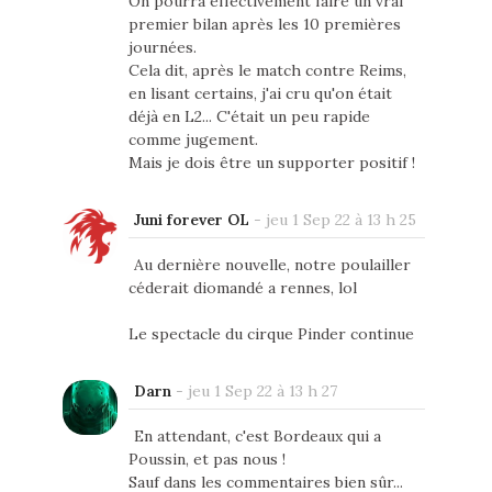
On pourra effectivement faire un vrai
premier bilan après les 10 premières
journées.
Cela dit, après le match contre Reims,
en lisant certains, j'ai cru qu'on était
déjà en L2... C'était un peu rapide
comme jugement.
Mais je dois être un supporter positif !
Juni forever OL
-
jeu 1 Sep 22 à 13 h 25
Au dernière nouvelle, notre poulailler
céderait diomandé a rennes, lol
Le spectacle du cirque Pinder continue
Darn
-
jeu 1 Sep 22 à 13 h 27
En attendant, c'est Bordeaux qui a
Poussin, et pas nous !
Sauf dans les commentaires bien sûr...