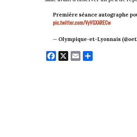
Première séance autographe pou
pic.twitter.com/VyVGXARECw
— Olympique-et-Lyonnais (@oet
Fa
X
E
Pa
ce
m
rt
bo
ail
ag
ok
er