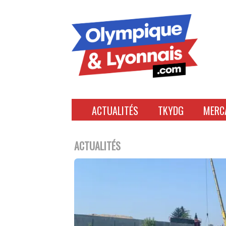
Accéder
au
contenu
ACTUALITÉS
TKYDG
MERC
ACTUALITÉS