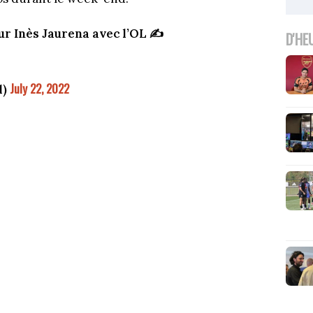
r Inès Jaurena avec l’OL ✍️
D'HE
July 22, 2022
l)