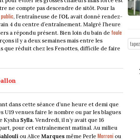
ut pour éviter les grosses chaleurs mais force est
re ne compte pas descendre de sitôt. Pour la
 public
, l’entraîneuse de l’
OL
avait donné rendez-
rrain 4 du centre d’entraînement. Malgré l’heure
foule
ers a répondu présent. Bien loin du bain de
çons il y a deux semaines mais entre les
s que réduit chez les Fenottes, difficile de faire
ballon
fant dans cette séance d’une heure et demi que
s U19 venues faire le nombre ou par les blagues
de Kysha
Sylla
. Vendredi, il n’y avait que 16
 part, pour cet entraînement matinal. Au milieu
Morroni
Bahlouli
ou Alice
Marques
même Perle
ou