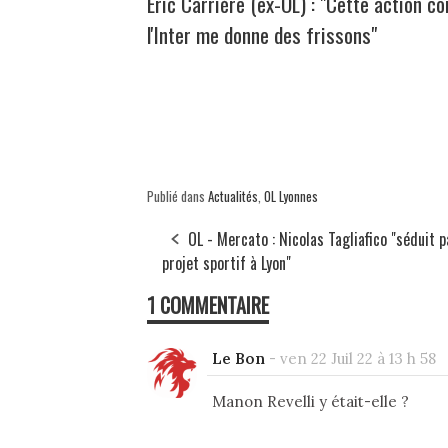
Éric Carrière (ex-OL) : "Cette action co
l'Inter me donne des frissons"
Publié dans
Actualités
,
OL Lyonnes
OL - Mercato : Nicolas Tagliafico "séduit p
projet sportif à Lyon"
1 COMMENTAIRE
Le Bon
-
ven 22 Juil 22 à 13 h 58
Manon Revelli y était-elle ?