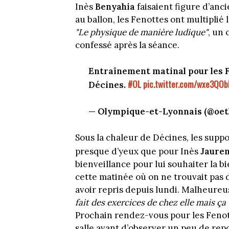
Inès
Benyahia
faisaient figure d’anci
au ballon, les Fenottes ont multiplié 
"Le physique de manière ludique"
, un
confessé après la séance.
Entraînement matinal pour les F
#OL
pic.twitter.com/wxe3QOb
Décines.
— Olympique-et-Lyonnais (@oet
Sous la chaleur de Décines, les supp
presque d’yeux que pour Inès
Jaure
bienveillance pour lui souhaiter la bi
cette matinée où on ne trouvait pas
avoir repris depuis lundi. Malheureu
fait des exercices de chez elle mais ç
Prochain rendez-vous pour les Fenot
salle avant d’observer un peu de re