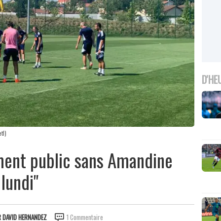
D'HE
tl)
ment public sans Amandine
lundi"
R
DAVID HERNANDEZ
1 Commentaire