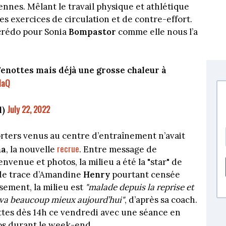
ennes. Mêlant le travail physique et athlétique
les exercices de circulation et de contre-effort.
 crédo pour Sonia
Bompastor
comme elle nous l’a
enottes mais déjà une grosse chaleur à
laQ
July 22, 2022
l)
orters venus au centre d’entraînement n’avait
recrue
na
, la nouvelle
. Entre message de
envenue et photos, la milieu a été la "star" de
 de trace d’Amandine
Henry
pourtant censée
sement, la milieu est
"malade depuis la reprise et
a va beaucoup mieux aujourd’hui"
, d’après sa coach.
tes dès 14h ce vendredi avec une séance en
pos durant le week-end.