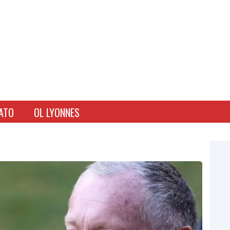
ATO
OL LYONNES