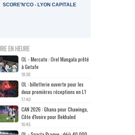
SCORE'N'CO - LYON CAPITALE
URE EN HEURE
OL - Mercato : Orel Mangala prêté
à Getafe
18:30
OL : billetterie ouverte pour les
deux premières réceptions en L1
17:40
CAN 2026 : Ghana pour Chawinga,
Côte d'Ivoire pour Bekhaled
16:45
OL - Sparta Prague : déjà 40 000