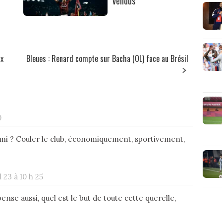
vendus
ux
Bleues : Renard compte sur Bacha (OL) face au Brésil
0
imi ? Couler le club, économiquement, sportivement,
l 23 à 10 h 25
nse aussi, quel est le but de toute cette querelle,