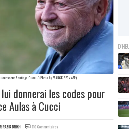
D'HE
successeur Santiago Cucci / (Photo by FRANCK FIFE / AFP)
je lui donnerai les codes pour
nce Aulas à Cucci
AR
RAZIK BRIKH
110 Commentaires