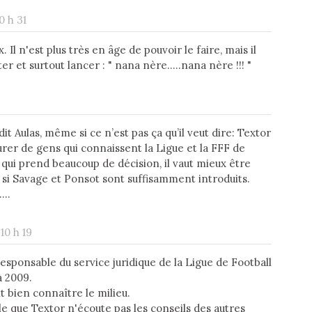
0 h 31
. Il n'est plus très en âge de pouvoir le faire, mais il
et surtout lancer : " nana nère.....nana nère !!! "
dit Aulas, même si ce n’est pas ça qu’il veut dire: Textor
urer de gens qui connaissent la Ligue et la FFF de
oi qui prend beaucoup de décision, il vaut mieux être
 si Savage et Ponsot sont suffisamment introduits.
…..
 10 h 19
esponsable du service juridique de la Ligue de Football
à 2009.
oit bien connaître le milieu.
ible que Textor n'écoute pas les conseils des autres