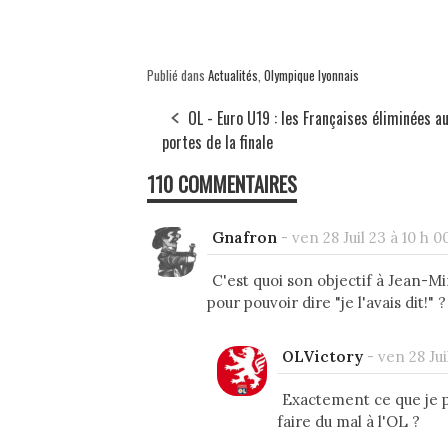
Publié dans
Actualités
,
Olympique lyonnais
OL - Euro U19 : les Françaises éliminées a
portes de la finale
110 COMMENTAIRES
Gnafron
-
ven 28 Juil 23 à 10 h 0
C'est quoi son objectif à Jean-M
pour pouvoir dire "je l'avais dit!" ?
OLVictory
-
ven 28 Jui
Exactement ce que je pe
faire du mal à l'OL ?