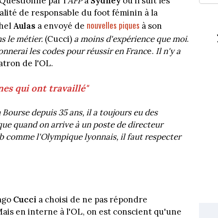
Questionné par l'
AFP
à
Sydney
où il suit les
lité de responsable du foot féminin à la
nouvelles piques
chel
Aulas
a envoyé de
à son
ns le métier.
(Cucci)
a moins d'expérience que moi
.
 donnerai les codes pour réussir en Franc
e.
Il n'y a
atron de l'OL.
es qui ont travaillé"
 Bourse depuis 35 ans, il a toujours eu des
ue quand on arrive à un poste de directeur
b comme l'Olympique lyonnais, il faut respecter
iago
Cucci
a choisi de ne pas répondre
Mais en interne à l'OL, on est conscient qu'une