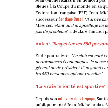
Jean-Michel
Aulas
n'en démord pas. 
Bleues à la Coupe du monde en sa qua
Fédération française (FFF), Jean-Mi
Santiago Cucci
successeur
. "
Il arrive da
M
ais ceci étant qu'il m'appelle, je lui
pas de problème",
a déclaré l'ancien p
Aulas :
"Respecter les 550 personn
Et de poursuivre :
"Le club est coté en
performances économiques. Je pense q
général ou de président d'un grand clu
les 550 personnes qui ont travaillé."
"La vraie priorité est sportive"
interview dans L'Equipe
Depuis son
, Sant
publiquement à Jean-Michel
Aulas
. 