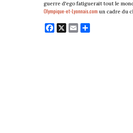
guerre d'ego fatiguerait tout le mond
Olympique-et-Lyonnais.com
un cadre du c
Fa
X
E
Pa
ce
m
rt
bo
ail
ag
ok
er