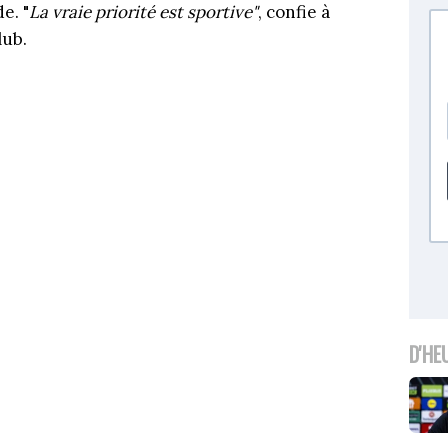
e. "
La vraie priorité est sportive"
, confie à
lub.
D'HE