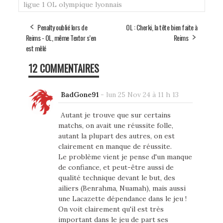
ligue 1
OL
olympique lyonnais
Penalty oublié lors de
OL : Cherki, la tête bien faite à
Reims - OL, même Textor s’en
Reims
est mêlé
12 COMMENTAIRES
BadGone91
-
lun 25 Nov 24 à 11 h 13
Autant je trouve que sur certains
matchs, on avait une réussite folle,
autant la plupart des autres, on est
clairement en manque de réussite.
Le problème vient je pense d'un manque
de confiance, et peut-être aussi de
qualité technique devant le but, des
ailiers (Benrahma, Nuamah), mais aussi
une Lacazette dépendance dans le jeu !
On voit clairement qu'il est très
important dans le jeu de part ses