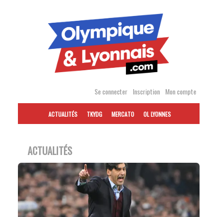
Accéder
au
contenu
Se connecter
Inscription
Mon compte
ACTUALITÉS
TKYDG
MERCATO
OL LYONNES
ACTUALITÉS