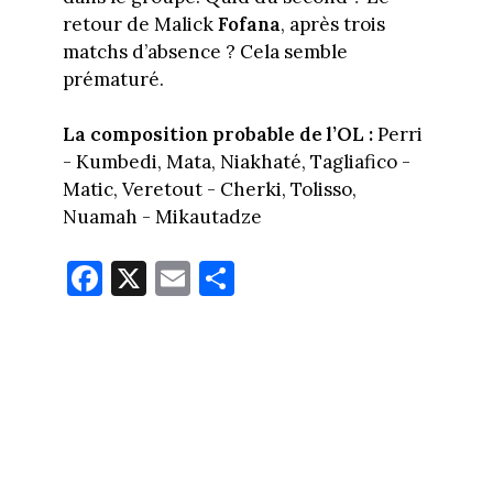
retour de Malick
Fofana
, après trois
matchs d’absence ? Cela semble
prématuré.
La composition probable de l’OL :
Perri
- Kumbedi, Mata, Niakhaté, Tagliafico -
Matic, Veretout - Cherki, Tolisso,
Nuamah - Mikautadze
Fa
X
E
Pa
ce
m
rt
bo
ail
ag
ok
er