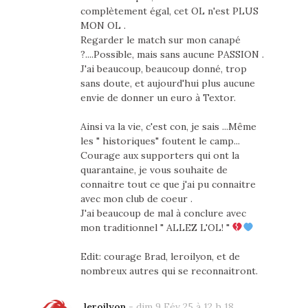
complètement égal, cet OL n'est PLUS
MON OL .
Regarder le match sur mon canapé
?....Possible, mais sans aucune PASSION .
J'ai beaucoup, beaucoup donné, trop
sans doute, et aujourd'hui plus aucune
envie de donner un euro à Textor.
Ainsi va la vie, c'est con, je sais ...Même
les " historiques" foutent le camp...
Courage aux supporters qui ont la
quarantaine, je vous souhaite de
connaitre tout ce que j'ai pu connaitre
avec mon club de coeur .
J'ai beaucoup de mal à conclure avec
mon traditionnel " ALLEZ L'OL! "
Edit: courage Brad, leroilyon, et de
nombreux autres qui se reconnaitront.
leroilyon
-
dim 9 Fév 25 à 12 h 18