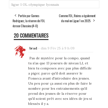
ligue 1
OL
olympique lyonnais
Portée par Gomes
Comme l'OL, Reims a également
Rodriguez, la réserve de l’OL
du mal en Ligue 1 en 2025
écrase Chassieu (4-0)
20 COMMENTAIRES
brad
-
dim 9 Fév 25 à 9 h 09
Pas de mystère pour la compo, quand
tu n'as que 13 joueurs de niveau L1, et
bien tu composes avec pas plus difficile
a piger, parce qu'il doit assurer le
Fonseca avant d'introduire des jeunes.
Un peu pour ça aussi en plus de faire le
nombre pour les entrainements qu'il
prend des jeunes de la réserve pour
qu'il soient prêt avec ses idées de jeu si
blessés il y a.