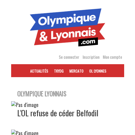
Accéder
au
contenu
Se connecter
Inscription
Mon compte
ACTUALITÉS
TKYDG
MERCATO
OL LYONNES
OLYMPIQUE LYONNAIS
L'OL refuse de céder Belfodil