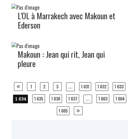
L'OL à Marrakech avec Makoun et
Ederson
Makoun : Jean qui rit, Jean qui
pleure
Posts
1
2
3
1 631
1 632
1 633
…
navigation
1 635
1 636
1 637
1 663
1 664
1 634
…
1 665