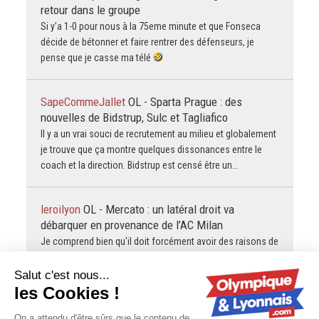
retour dans le groupe
Si y’a 1-0 pour nous à la 75eme minute et que Fonseca
décide de bétonner et faire rentrer des défenseurs, je
pense que je casse ma télé
SapeCommeJallet
OL - Sparta Prague : des
nouvelles de Bidstrup, Sulc et Tagliafico
Il y a un vrai souci de recrutement au milieu et globalement
je trouve que ça montre quelques dissonances entre le
coach et la direction. Bidstrup est censé être un…
leroilyon
OL - Mercato : un latéral droit va
débarquer en provenance de l’AC Milan
Je comprend bien qu'il doit forcément avoir des raisons de
ne pas faire jouer du tout Nartey et Kango mais ils ont
montré des choses intéressantes quand meme, les
mettre…