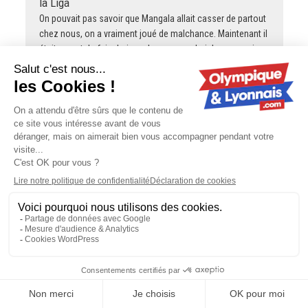
la Liga
On pouvait pas savoir que Mangala allait casser de partout
chez nous, on a vraiment joué de malchance. Maintenant il
était urgent de faire baisser la masse salariale meme si…
JUNi DU 36
OL Lyonnes : premier test face à la
Real Sociedad
On est loin des 6 matchs de prépa avec Fonseca, 3 c'est
largement suffisant il me semble.
cavegone
OL - Mercato : Mangala en partance vers
la Liga
+1 il faut parfois de la chance parceque ces joueurs ont
tous été très fort quand on les recrute. Elber c’est un
palmarès de dingue (et même de bons matchs…
alain.taulin@orange.fr
OL - Sparta Prague : une
affluence qui continue de grimper