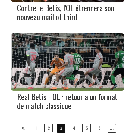
Contre le Betis, l'OL étrennera son
nouveau maillot third
Real Betis - OL : retour à un format
de match classique
Posts
1
2
4
5
6
3
…